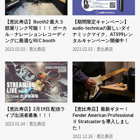
【恵比寿店】Booth2 最大３
【期間限定キャンペーン】
部屋リンク可能！！！ ボーカ
audio-technicaの新しいダイ
ル・ナレーションレコーディ
ナミックマイク、ATS99レン
ングに最適なREC booth
タルキャンペーン開催中！
2023.03.03｜恵比寿店
2023.02.03｜恵比寿店
【恵比寿店】2月19日 配信ラ
【恵比寿店】最新ギター！
イブ出演者募集！！！
Fender American Professional
Ⅱ Stratcasterを導入しまし
2023.01.04｜恵比寿店
た！
2022.12.26｜恵比寿店