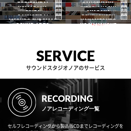
TORITSUDAI
中野
SANGENJAYA
吉祥寺
KOMAZAWA
野方
IKEJIRIOHASHI
自由が丘
都立大
GINZA
AKASAKA
三軒茶屋
GAKUGEIDAI
駒沢
DENENCHOFU
池尻大橋
MEGURO FUDOMAE
銀座
NAKAMEGURO
赤坂
一時閉店中
SOUND ARTS
学芸大
NOAH HAKONE
田園調布
目黒不動前
中目黒
サウンドアーツ
箱根
SERVICE
サウンドスタジオノアのサービス
RECORDING
ノアレコーディング一覧
セルフレコーディングから製品版CDまでレコーディングを