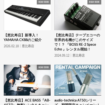
NOAH BOOK
NOAH BOOK
【恵比寿店】新導入！
【恵比寿店】テープエコーの
YAMAHA CK88のご紹介
世界的名機がこのサイズ
で！？ 『BOSS RE-2 Spece
2026.02.18｜恵比寿店
Echo 』レンタル開始！
2024.09.12｜恵比寿店
NOAH BOOK
【恵比寿店】ACE BASS『AB-
audio-technica AT50シリー
4 STD』無料レンタルキャン
ズ 期間限定キャンペーン！