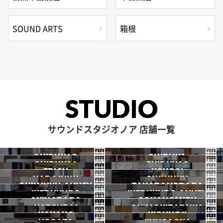
SOUND ARTS
箱根
STUDIO
サウンドスタジオノア 店舗一覧
SHIBUYA3
SHIBUYA
SHIBUYA1
SHIBUYA2
渋谷3号
EBISU
渋谷本店
YOYOGI
HARAJUKU
渋谷1号
SHINJUKU
渋谷2号
2026.07 OPEN
SHINJUKU ANNEX
恵比寿
TAKADANOBABA
代々木
IKEBUKURO
原宿
IKEBUKURO ANNEX
新宿
新宿ANNEX
AKIHABARA
OCHANOMIZU
高田馬場
HATSUDAI
池袋
SHIMOKITAZAWA
池袋ANNEX
NAKANO
秋葉原
KICHIJOJI
御茶ノ水
NOGATA
初台
JIYUGAOKA
下北沢