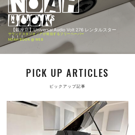
NOAH NEWS
NOAH NEWS
NOAH NEWS
NOAH NEWS
【中目黒店】2025年11月4日、「REC STUDIO 中目黒」
【吉祥寺店】Solid State Logicのオーディオインターフ
【銀座店】Universal Audio Volt 276 レンタルスター
【吉祥寺店】Solid State Logicのオーディオインターフ
サウンドスタジオノアが発信するフリーペーパー
がオープンしました！
ェース「SSL18」を導入！
ト！！
ェース「SSL18」を導入！
NOAH BOOK @ WEB
PICK UP ARTICLES
ピックアップ記事