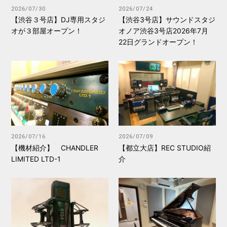
2026/07/30
2026/07/24
【渋谷３号店】DJ専用スタジ
【渋谷3号店】サウンドスタジ
オが３部屋オープン！
オノア渋谷3号店2026年7月
22日グランドオープン！
2026/07/16
2026/07/09
【機材紹介】 CHANDLER
【都立大店】REC STUDIO紹
LIMITED LTD-1
介