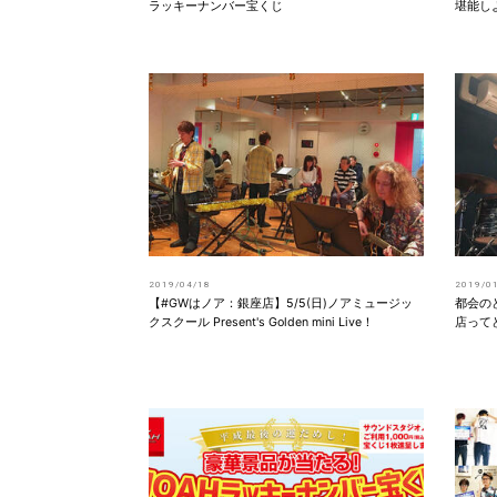
ラッキーナンバー宝くじ
堪能し
2019/04/18
2019/0
【#GWはノア：銀座店】5/5(日)ノアミュージッ
都会の
クスクール Present's Golden mini Live！
店って