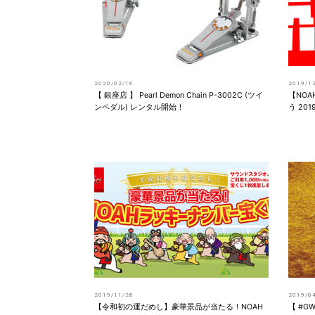
2020/02/16
2019/1
【 銀座店 】 Pearl Demon Chain P-3002C (ツイ
【NO
ンペダル) レンタル開始！
う 201
2019/11/28
2019/0
【令和初の運だめし】豪華景品が当たる！NOAH
【 #