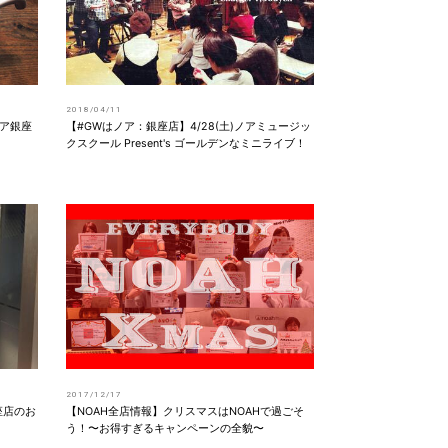
2018/04/11
ア銀座
【#GWはノア：銀座店】4/28(土)ノアミュージッ
クスクール Present's ゴールデンなミニライブ！
2017/12/17
座店のお
【NOAH全店情報】クリスマスはNOAHで過ごそ
う！〜お得すぎるキャンペーンの全貌〜