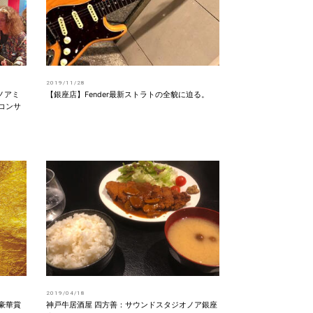
2019/11/28
)ノアミ
【銀座店】Fender最新ストラトの全貌に迫る。
スコンサ
2019/04/18
で豪華賞
神戸牛居酒屋 四方善：サウンドスタジオノア銀座