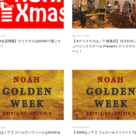
2/15
2019/11/29
AH全店情報】クリスマスはNOAHで過ごそ
【 #クリスマスはノア 銀座店】12/24(火
9！
ュージックスクール Present's クリスマ
ート！
4/20
2019/04/20
GWはノア 】ゴールデンウィークはNOAHを
【 #GWはノア 】フォロー＆リツイート