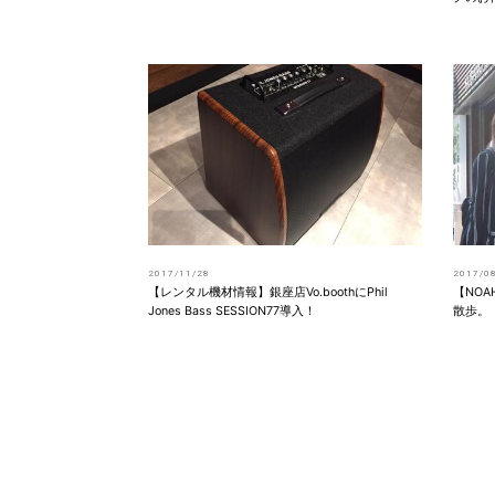
2017/11/28
2017/0
【レンタル機材情報】銀座店Vo.boothにPhil
【NO
Jones Bass SESSION77導入！
散歩。