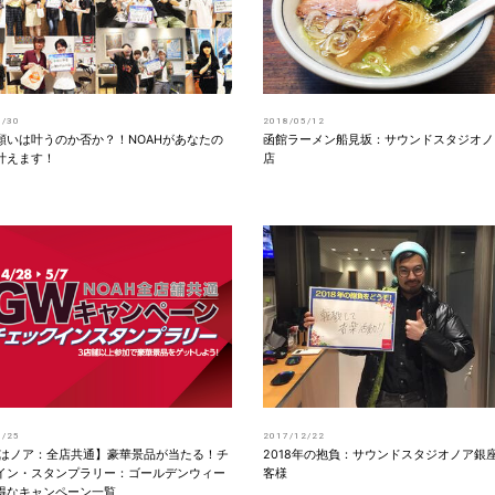
6/30
2018/05/12
願いは叶うのか否か？！NOAHがあなたの
函館ラーメン船見坂：サウンドスタジオノ
叶えます！
店
3/25
2017/12/22
Wはノア：全店共通】豪華景品が当たる！チ
2018年の抱負：サウンドスタジオノア銀
イン・スタンプラリー：ゴールデンウィー
客様
得なキャンペーン一覧