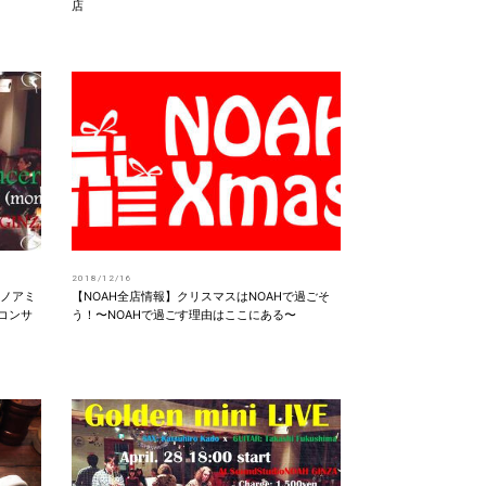
店
2018/12/16
)ノアミ
【NOAH全店情報】クリスマスはNOAHで過ごそ
スコンサ
う！〜NOAHで過ごす理由はここにある〜