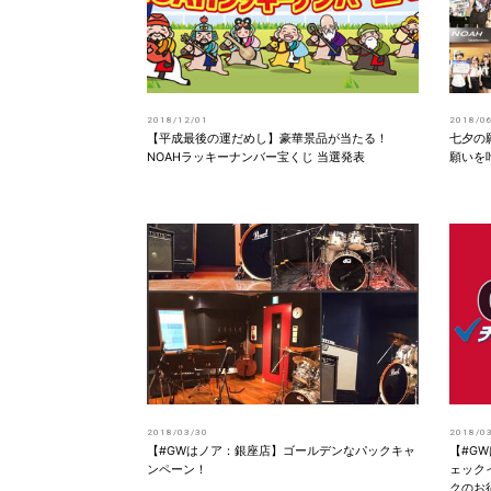
2018/12/01
2018/0
【平成最後の運だめし】豪華景品が当たる！
七夕の
NOAHラッキーナンバー宝くじ 当選発表
願いを
2018/03/30
2018/0
【#GWはノア：銀座店】ゴールデンなパックキャ
【#G
ンペーン！
ェック
クのお