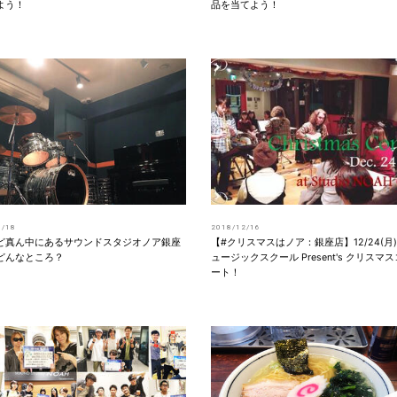
よう！
品を当てよう！
1/18
2018/12/16
ど真ん中にあるサウンドスタジオノア銀座
【#クリスマスはノア：銀座店】12/24(月
どんなところ？
ュージックスクール Present's クリスマ
ート！