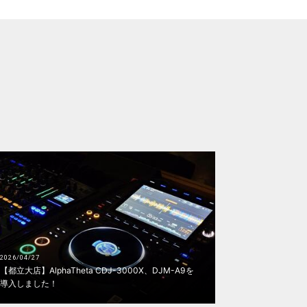
2026/04/27
【都立大店】AlphaTheta CDJ-3000X、DJM-A9を
導入しました！