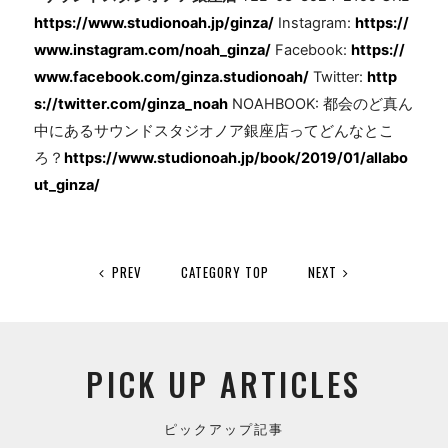
https://www.studionoah.jp/ginza/
Instagram:
https://
www.instagram.com/noah_ginza/
Facebook:
https://
www.facebook.com/ginza.studionoah/
Twitter:
http
s://twitter.com/ginza_noah
NOAHBOOK: 都会のど真ん
中にあるサウンドスタジオノア銀座店ってどんなとこ
ろ？
https://www.studionoah.jp/book/2019/01/allabo
ut_ginza/
PREV
CATEGORY TOP
NEXT
PICK UP ARTICLES
ピックアップ記事