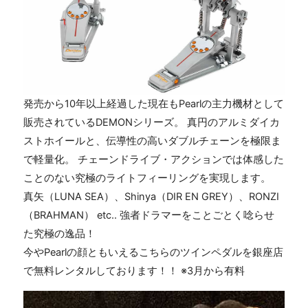
発売から10年以上経過した現在もPearlの主力機材として
販売されているDEMONシリーズ。 真円のアルミダイカ
ストホイールと、伝導性の高いダブルチェーンを極限ま
で軽量化。 チェーンドライブ・アクションでは体感した
ことのない究極のライトフィーリングを実現します。
真矢（LUNA SEA）、Shinya（DIR EN GREY）、RONZI
（BRAHMAN） etc.. 強者ドラマーをことごとく唸らせ
た究極の逸品！
今やPearlの顔ともいえるこちらのツインペダルを銀座店
で無料レンタルしております！！ ※3月から有料