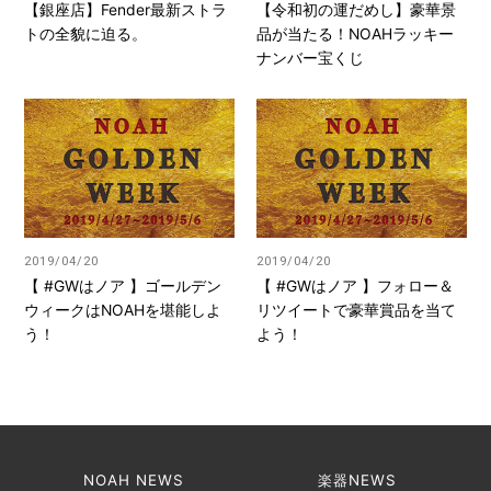
【銀座店】Fender最新ストラ
【令和初の運だめし】豪華景
トの全貌に迫る。
品が当たる！NOAHラッキー
ナンバー宝くじ
2019/04/20
2019/04/20
【 #GWはノア 】ゴールデン
【 #GWはノア 】フォロー＆
ウィークはNOAHを堪能しよ
リツイートで豪華賞品を当て
う！
よう！
NOAH NEWS
楽器NEWS