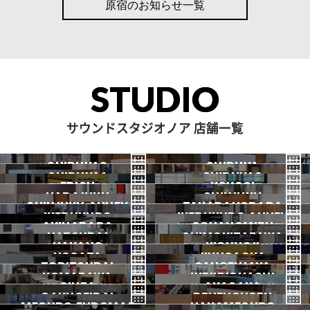
原宿のお知らせ一覧
STUDIO
サウンドスタジオノア 店舗一覧
SHIBUYA3
SHIBUYA
SHIBUYA1
SHIBUYA2
渋谷3号
EBISU
渋谷本店
YOYOGI
HARAJUKU
渋谷1号
SHINJUKU
渋谷2号
2026.07 OPEN
SHINJUKU ANNEX
恵比寿
TAKADANOBABA
代々木
IKEBUKURO
原宿
IKEBUKURO ANNEX
新宿
新宿ANNEX
AKIHABARA
OCHANOMIZU
高田馬場
HATSUDAI
池袋
SHIMOKITAZAWA
池袋ANNEX
NAKANO
秋葉原
KICHIJOJI
御茶ノ水
NOGATA
初台
JIYUGAOKA
下北沢
TORITSUDAI
中野
SANGENJAYA
吉祥寺
KOMAZAWA
野方
IKEJIRIOHASHI
自由が丘
都立大
GINZA
AKASAKA
三軒茶屋
GAKUGEIDAI
駒沢
DENENCHOFU
池尻大橋
MEGURO FUDOMAE
銀座
NAKAMEGURO
赤坂