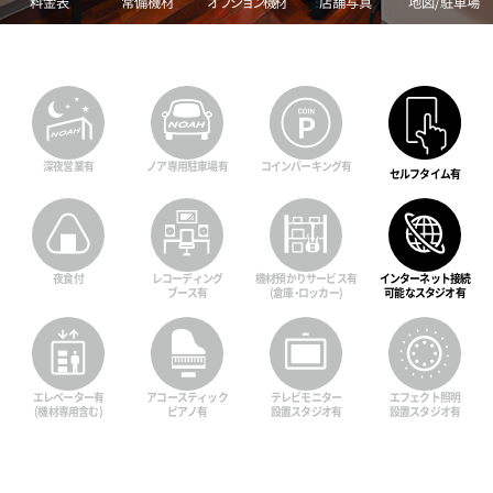
料金表
常備機材
オプション機材
店舗写真
地図/駐車場
深夜営業有
ノア専用駐車場有
コインパーキング有
セルフタイム有
夜食 付
レコーディング
機材預かりサービス有
インターネット接続
ブース有
(倉庫・ロッカー)
可能なスタジオ有
エレベーター有
アコースティック
テレビモニター
エフェクト照明
(機材専用含む)
ピアノ有
設置スタジオ有
設置スタジオ有