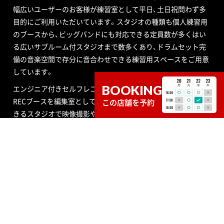
幅広いユーザーのお客様が練習室として平日、土日祝問わず多
目的にご利用いただいています。スタジオの種類も個人練習用
のブースから、ビッグバンドにも対応できる定員数が多くはい
る広いサブルーム付スタジオまで数多くあり、ドラムセット完
備の音楽空間で存分に音合わせできる練習用スペースをご用意
しています。
BOOKING
エンジニア付きセルフレコーディングで収録する音源制作や、
RECブースを編集室として使う編集作業、クロマキー合成ので
この店舗を予約
きるスタジオで映像撮影や映像編集・制作、配信ができるサービ
ス、写真撮影などさまざまなニーズにも対応いたします。ポイ
ントカード制度やプレゼントが当たるメルマガ情報も配信中。
ご不明な点はお気軽にお問い合わせください。
SOUND STUDIO NOAH
STUDIO