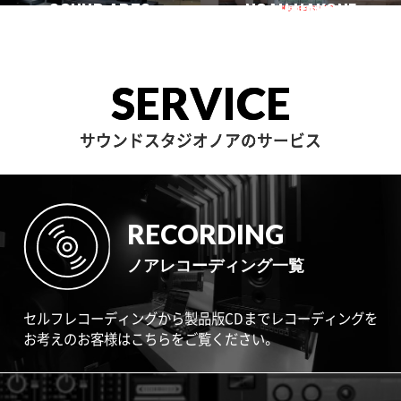
一時閉店中
SOUND ARTS
学芸大
NOAH HAKONE
田園調布
目黒不動前
中目黒
サウンドアーツ
箱根
SERVICE
サウンドスタジオノアのサービス
RECORDING
ノアレコーディング一覧
セルフレコーディングから製品版CDまでレコーディングを
お考えのお客様はこちらをご覧ください。