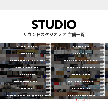
STUDIO
サウンドスタジオノア 店舗一覧
SHIBUYA3
SHIBUYA
SHIBUYA1
SHIBUYA2
渋谷3号
EBISU
渋谷本店
YOYOGI
HARAJUKU
渋谷1号
SHINJUKU
渋谷2号
2026.07 OPEN
SHINJUKU ANNEX
恵比寿
TAKADANOBABA
代々木
IKEBUKURO
原宿
IKEBUKURO ANNEX
新宿
新宿ANNEX
AKIHABARA
OCHANOMIZU
高田馬場
HATSUDAI
池袋
SHIMOKITAZAWA
池袋ANNEX
NAKANO
秋葉原
KICHIJOJI
御茶ノ水
NOGATA
初台
JIYUGAOKA
下北沢
TORITSUDAI
中野
SANGENJAYA
吉祥寺
KOMAZAWA
野方
IKEJIRIOHASHI
自由が丘
都立大
GINZA
AKASAKA
三軒茶屋
GAKUGEIDAI
駒沢
DENENCHOFU
池尻大橋
MEGURO FUDOMAE
銀座
NAKAMEGURO
赤坂
一時閉店中
SOUND ARTS
学芸大
NOAH HAKONE
田園調布
目黒不動前
中目黒
サウンドアーツ
箱根