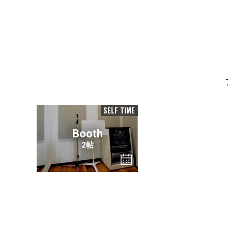
SELF TIME
Booth
2帖