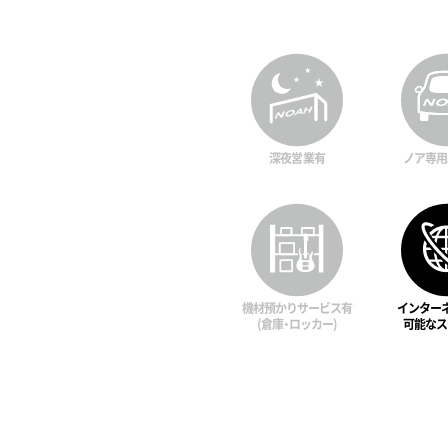
深夜営業有
ノア専用
機材預かりサービス有
インター
(倉庫・ロッカー)
可能なス