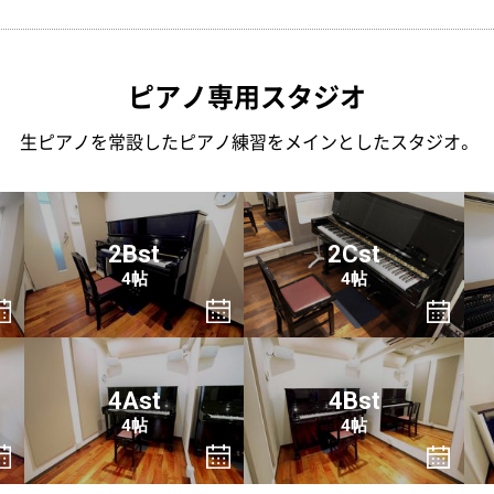
ピアノ専用スタジオ
生ピアノを常設したピアノ練習をメインとしたスタジオ。
2Bst
2Cst
4帖
4帖
4Ast
4Bst
4帖
4帖