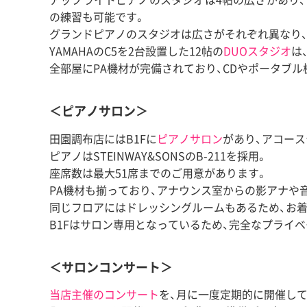
の練習も可能です。
グランドピアノのスタジオは広さがそれぞれ異なり、
YAMAHAのC5を2台設置した12帖の
DUOスタジオ
は
全部屋にPA機材が完備されており、CDやポータブ
＜ピアノサロン＞
田園調布店にはB1Fに
ピアノサロン
があり、アコー
ピアノはSTEINWAY&SONSのB-211を採用。
座席数は最大51席までのご用意があります。
PA機材も揃っており、アナウンス室からの影アナや
同じフロアにはドレッシングルームもあるため、お
B1Fはサロン専用となっているため、完全なプライ
＜サロンコンサート＞
当店主催のコンサート
を、月に一度定期的に開催して