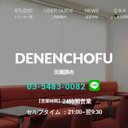
STUDIO
USER GUIDE
NEWS
Q & A
スタジオ一覧
ご利用案内
最新情報
よくある質
DENENCHOFU
田園調布
03-5483-0082
24時間営業
営業時間
セルフタイム ：21:00~翌9:30