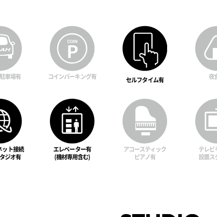
駐車場有
コインパーキング有
夜
セルフタイム有
ネット接続
エレベーター有
アコースティック
テレビ
タジオ有
(機材専用含む)
ピアノ有
設置ス