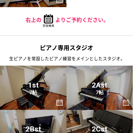
右上の
よりご予約ください。
ピアノ専用スタジオ
生ピアノを常設したピアノ練習をメインとしたスタジオ。
1st
2Ast
7帖
7帖
2Bst
2Cst