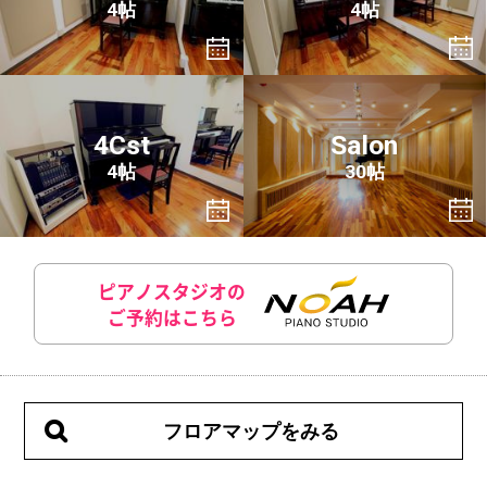
4帖
4帖
4Cst
Salon
4帖
30帖
ピアノスタジオの
ご予約はこちら
フロアマップをみる