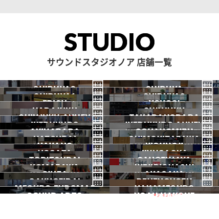
STUDIO
サウンドスタジオノア 店舗一覧
SHIBUYA3
SHIBUYA
SHIBUYA1
SHIBUYA2
渋谷3号
EBISU
渋谷本店
YOYOGI
HARAJUKU
渋谷1号
SHINJUKU
渋谷2号
2026.07 OPEN
SHINJUKU ANNEX
恵比寿
TAKADANOBABA
代々木
IKEBUKURO
原宿
IKEBUKURO ANNEX
新宿
新宿ANNEX
AKIHABARA
OCHANOMIZU
高田馬場
HATSUDAI
池袋
SHIMOKITAZAWA
池袋ANNEX
NAKANO
秋葉原
KICHIJOJI
御茶ノ水
NOGATA
初台
JIYUGAOKA
下北沢
TORITSUDAI
中野
SANGENJAYA
吉祥寺
KOMAZAWA
野方
IKEJIRIOHASHI
自由が丘
都立大
GINZA
AKASAKA
三軒茶屋
GAKUGEIDAI
駒沢
DENENCHOFU
池尻大橋
MEGURO FUDOMAE
銀座
NAKAMEGURO
赤坂
一時閉店中
SOUND ARTS
学芸大
NOAH HAKONE
田園調布
目黒不動前
中目黒
サウンドアーツ
箱根