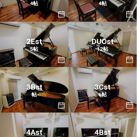
4帖
4帖
2Est
DUOst
5帖
12帖
3Bst
3Cst
帖
6帖
4Ast
4Bst