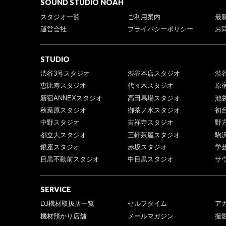
SOUND STUDIO NOAH
スタジオ一覧
ご利用案内
最
運営会社
プライバシーポリシー
お
STUDIO
渋谷3号スタジオ
渋谷本店スタジオ
渋
恵比寿スタジオ
代々木スタジオ
原
新宿ANNEXスタジオ
高田馬場スタジオ
池
秋葉原スタジオ
御茶ノ水スタジオ
初
中野スタジオ
吉祥寺スタジオ
野
都立大スタジオ
三軒茶屋スタジオ
駒
銀座スタジオ
赤坂スタジオ
学
目黒不動前スタジオ
中目黒スタジオ
サ
SERVICE
DJ機材取扱店一覧
セルフタイム
ア
機材預かり店舗
メールマガジン
撮