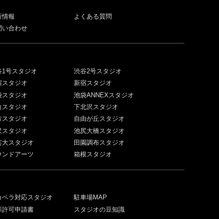
新情報
よくある質問
問い合わせ
谷1号スタジオ
渋谷2号スタジオ
宿スタジオ
新宿スタジオ
袋スタジオ
池袋ANNEXスタジオ
台スタジオ
下北沢スタジオ
方スタジオ
自由が丘スタジオ
沢スタジオ
池尻大橋スタジオ
芸大スタジオ
田園調布スタジオ
ウンドアーツ
箱根スタジオ
カペラ対応スタジオ
駐車場MAP
影許可申請書
スタジオの豆知識