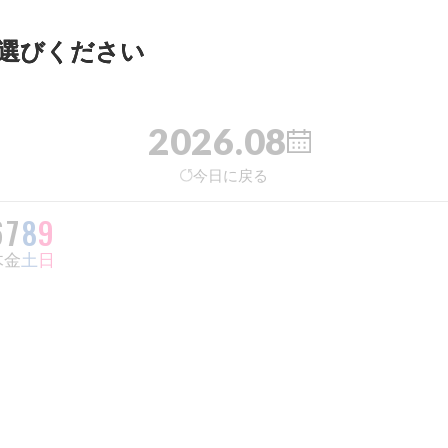
選びください
2026.08
今日に戻る
6
7
8
9
木
金
土
日