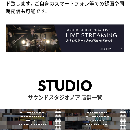
ド致します。ご自身のスマートフォン等での録画や同
時配信も可能です。
STUDIO
サウンドスタジオノア 店舗一覧
SHIBUYA3
SHIBUYA
SHIBUYA1
SHIBUYA2
渋谷3号
EBISU
渋谷本店
YOYOGI
HARAJUKU
渋谷1号
SHINJUKU
渋谷2号
2026.07 OPEN