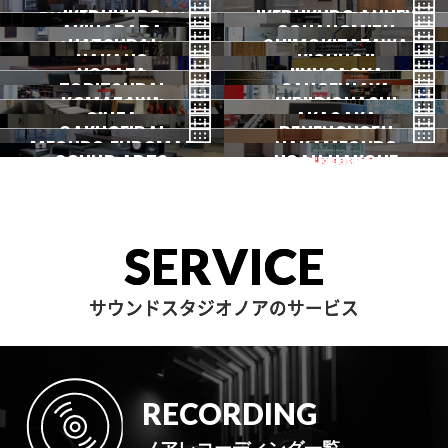
SHINJUKU ANNEX
恵比寿
TAKADANOBABA
代々木
IKEBUKURO
原宿
IKEBUKURO ANNEX
新宿
新宿ANNEX
AKIHABARA
OCHANOMIZU
高田馬場
HATSUDAI
池袋
SHIMOKITAZAWA
池袋ANNEX
NAKANO
秋葉原
KICHIJOJI
御茶ノ水
NOGATA
初台
JIYUGAOKA
下北沢
TORITSUDAI
中野
SANGENJAYA
吉祥寺
KOMAZAWA
野方
IKEJIRIOHASHI
自由が丘
都立大
GINZA
AKASAKA
三軒茶屋
GAKUGEIDAI
駒沢
DENENCHOFU
池尻大橋
MEGURO FUDOMAE
銀座
NAKAMEGURO
赤坂
一時閉店中
SOUND ARTS
学芸大
NOAH HAKONE
田園調布
目黒不動前
中目黒
サウンドアーツ
箱根
SERVICE
サウンドスタジオノアのサービス
RECORDING