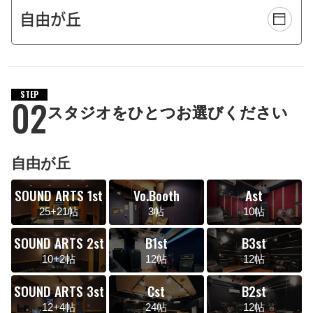
STEP
02
スタジオをひとつお選びください
自由が丘
SOUND ARTS 1st
Vo.Booth
Ast
25+21帖
3帖
10帖
SOUND ARTS 2st
B1st
B3st
10+2帖
12帖
12帖
SOUND ARTS 3st
Cst
B2st
12+4帖
24帖
12帖