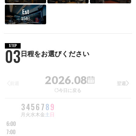
Est
15帖
STEP
03
日程をお選びください
2026.08
前週
翌週
今日に戻る
DAY
3
4
5
6
7
8
9
曜日
月
火
水
木
金
土
日
6:00
7:00