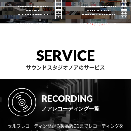
TORITSUDAI
中野
SANGENJAYA
吉祥寺
KOMAZAWA
野方
IKEJIRIOHASHI
自由が丘
都立大
GINZA
AKASAKA
三軒茶屋
GAKUGEIDAI
駒沢
DENENCHOFU
池尻大橋
MEGURO FUDOMAE
銀座
NAKAMEGURO
赤坂
一時閉店中
SOUND ARTS
学芸大
NOAH HAKONE
田園調布
目黒不動前
中目黒
サウンドアーツ
箱根
SERVICE
サウンドスタジオノアのサービス
RECORDING
ノアレコーディング一覧
セルフレコーディングから製品版CDまでレコーディングを