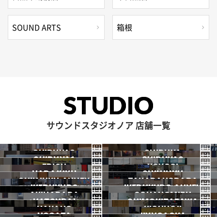
SOUND ARTS
箱根
STUDIO
サウンドスタジオノア 店舗一覧
SHIBUYA3
SHIBUYA
SHIBUYA1
SHIBUYA2
渋谷3号
EBISU
渋谷本店
YOYOGI
HARAJUKU
渋谷1号
SHINJUKU
渋谷2号
2026.07 OPEN
SHINJUKU ANNEX
恵比寿
TAKADANOBABA
代々木
IKEBUKURO
原宿
IKEBUKURO ANNEX
新宿
新宿ANNEX
AKIHABARA
OCHANOMIZU
高田馬場
HATSUDAI
池袋
SHIMOKITAZAWA
池袋ANNEX
NAKANO
秋葉原
KICHIJOJI
御茶ノ水
NOGATA
初台
JIYUGAOKA
下北沢