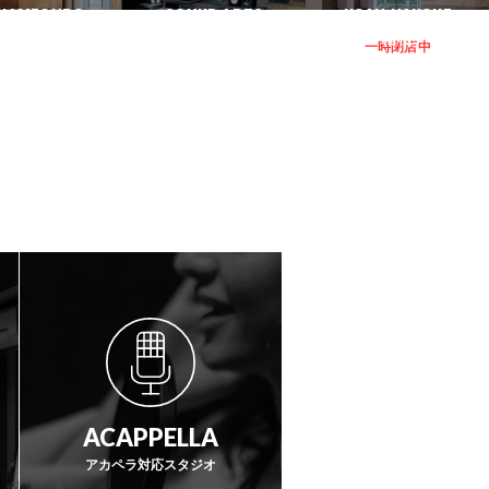
代々木
原宿
新宿
ANGENJAYA
KOMAZAWA
IKEJIRIOHASHI
御茶ノ水
初台
下北沢
KAMEGURO
SOUND ARTS
NOAH HAKONE
三軒茶屋
駒沢
池尻大橋
中目黒
サウンドアーツ
箱根
一時閉店中
ACAPPELLA
アカペラ対応スタジオ