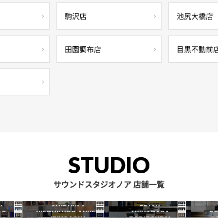
駒沢店
池尻大橋店
田園調布店
目黒不動前
STUDIO
サウンドスタジオノア 店舗一覧
1
SHIBUYA2
EBISU
RO
IKEBUKURO ANNEX
AKIHABARA
OC