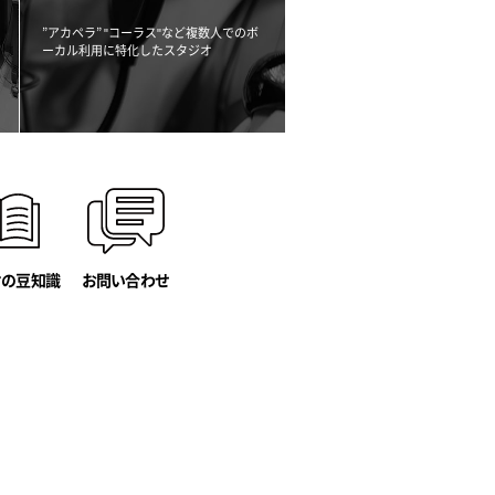
”アカペラ” "コーラス"など複数人でのボ
ーカル利用に
特化したスタジオ
オの豆知識
お問い合わせ