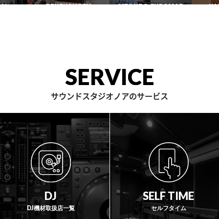
渋谷2号
恵比寿
JIYUGAOKA
TORITSUDAI
S
池袋ANNEX
秋葉原
AI
DENENCHOFU
MEGURO FUDOMAE
NA
自由が丘
都立大
田園調布
目黒不動前
SERVICE
サウンドスタジオノアのサービス
DJ
SELF TIME
DJ機材取扱店一覧
セルフタイム