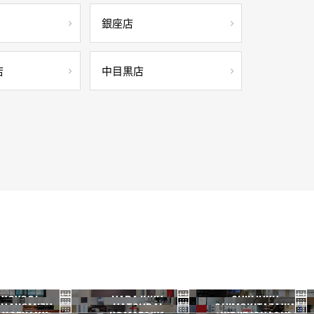
銀座店
店
中目黒店
YOYOGI
HARAJUKU
SHINJUKU
HANOMIZU
HATSUDAI
SHIMOKITAZAWA