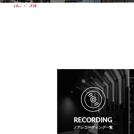
渋谷3号
渋谷本店
渋谷1号
NAKANO
KICHIJOJI
NOGATA
新宿ANNEX
高田馬場
池袋
GINZA
AKASAKA
GAKUGEID
2026.07 OPEN
中野
吉祥寺
野方
銀座
赤坂
学芸大
RECORDING
ノアレコーディング一覧