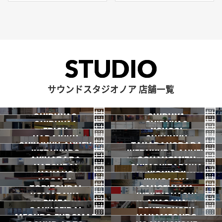
STUDIO
サウンドスタジオノア 店舗一覧
SHIBUYA3
SHIBUYA
SHIBUYA1
SHIBUYA2
渋谷3号
EBISU
渋谷本店
YOYOGI
HARAJUKU
渋谷1号
SHINJUKU
渋谷2号
2026.07 OPEN
SHINJUKU ANNEX
恵比寿
TAKADANOBABA
代々木
IKEBUKURO
原宿
IKEBUKURO ANNEX
新宿
新宿ANNEX
AKIHABARA
OCHANOMIZU
高田馬場
HATSUDAI
池袋
SHIMOKITAZAWA
池袋ANNEX
NAKANO
秋葉原
KICHIJOJI
御茶ノ水
NOGATA
初台
JIYUGAOKA
下北沢
TORITSUDAI
中野
SANGENJAYA
吉祥寺
KOMAZAWA
野方
IKEJIRIOHASHI
自由が丘
都立大
GINZA
AKASAKA
三軒茶屋
GAKUGEIDAI
駒沢
DENENCHOFU
池尻大橋
MEGURO FUDOMAE
銀座
NAKAMEGURO
赤坂
一時閉店中