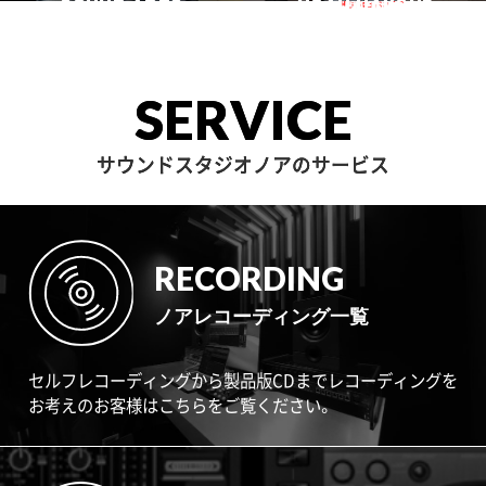
SOUND ARTS
学芸大
NOAH HAKONE
田園調布
目黒不動前
中目黒
サウンドアーツ
箱根
SERVICE
サウンドスタジオノアのサービス
RECORDING
ノアレコーディング一覧
セルフレコーディングから製品版CDまでレコーディングを
お考えのお客様はこちらをご覧ください。