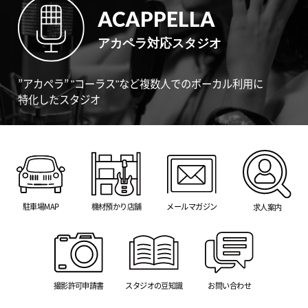
ACAPPELLA
アカペラ対応スタジオ
”アカペラ” "コーラス"など複数人でのボーカル利用に
特化したスタジオ
駐車場MAP
機材預かり店舗
メールマガジン
求人案内
撮影許可申請書
スタジオの豆知識
お問い合わせ