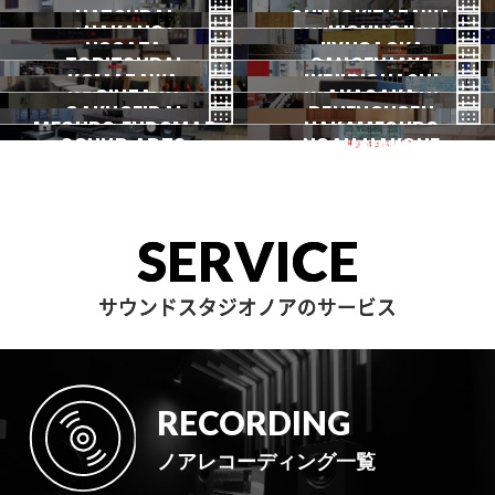
AKIHABARA
OCHANOMIZU
HATSUDAI
池袋
SHIMOKITAZAWA
池袋ANNEX
NAKANO
秋葉原
KICHIJOJI
御茶ノ水
NOGATA
初台
JIYUGAOKA
下北沢
TORITSUDAI
中野
SANGENJAYA
吉祥寺
KOMAZAWA
野方
IKEJIRIOHASHI
自由が丘
都立大
GINZA
AKASAKA
三軒茶屋
GAKUGEIDAI
駒沢
DENENCHOFU
池尻大橋
MEGURO FUDOMAE
銀座
NAKAMEGURO
赤坂
一時閉店中
SOUND ARTS
学芸大
NOAH HAKONE
田園調布
目黒不動前
中目黒
サウンドアーツ
箱根
SERVICE
サウンドスタジオノアのサービス
RECORDING
ノアレコーディング一覧