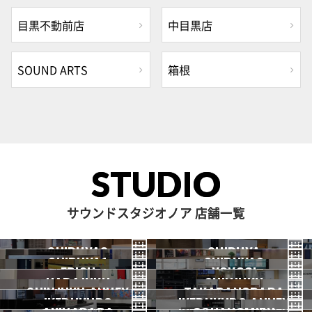
目黒不動前店
中目黒店
SOUND ARTS
箱根
STUDIO
サウンドスタジオノア 店舗一覧
SHIBUYA3
SHIBUYA
SHIBUYA1
SHIBUYA2
渋谷3号
EBISU
渋谷本店
YOYOGI
HARAJUKU
渋谷1号
SHINJUKU
渋谷2号
2026.07 OPEN
SHINJUKU ANNEX
恵比寿
TAKADANOBABA
代々木
IKEBUKURO
原宿
IKEBUKURO ANNEX
新宿
新宿ANNEX
高田馬場