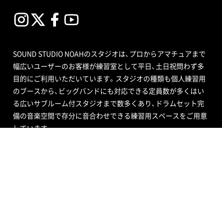
SOUND STUDIO NOAHのスタジオは、プロからアマチュアまで
幅広いユーザーのお客様が練習室として平日、土日祝問わず多
目的にご利用いただいています。スタジオの種類も個人練習用
のブースから、ビッグバンドにも対応できる定員数が多くはい
る広いサブルーム付スタジオまで数多くあり、ドラムセット完
備の音楽空間で存分に音合わせできる練習用スペースをご用意
しています。
エンジニア付きセルフレコーディングで収録する音源制作や、
RECブースを編集室として使う編集作業、クロマキー合成ので
きるスタジオで映像撮影や映像編集・制作、配信ができるサービ
ス、写真撮影などさまざまなニーズにも対応いたします。ポイ
ントカード制度やプレゼントが当たるメルマガ情報も配信中。
ご不明な点はお気軽にお問い合わせください。