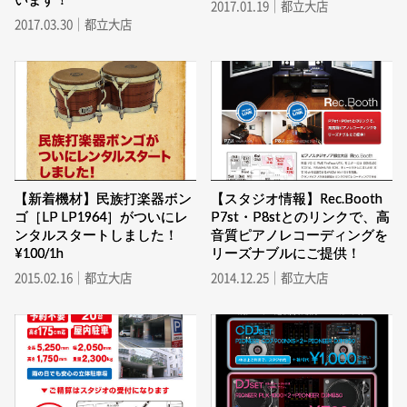
2017.01.19｜都立大店
2017.03.30｜都立大店
【新着機材】民族打楽器ボン
【スタジオ情報】Rec.Booth
ゴ［LP LP1964］がついにレ
P7st・P8stとのリンクで、高
ンタルスタートしました！
音質ピアノレコーディングを
¥100/1h
リーズナブルにご提供！
2015.02.16｜都立大店
2014.12.25｜都立大店