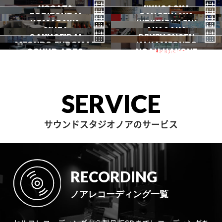
NAKANO
秋葉原
KICHIJOJI
御茶ノ水
NOGATA
初台
JIYUGAOKA
下北沢
TORITSUDAI
中野
SANGENJAYA
吉祥寺
KOMAZAWA
野方
IKEJIRIOHASHI
自由が丘
都立大
GINZA
AKASAKA
三軒茶屋
GAKUGEIDAI
駒沢
DENENCHOFU
池尻大橋
MEGURO FUDOMAE
銀座
NAKAMEGURO
赤坂
一時閉店中
SOUND ARTS
学芸大
NOAH HAKONE
田園調布
目黒不動前
中目黒
サウンドアーツ
箱根
SERVICE
サウンドスタジオノアのサービス
RECORDING
ノアレコーディング一覧