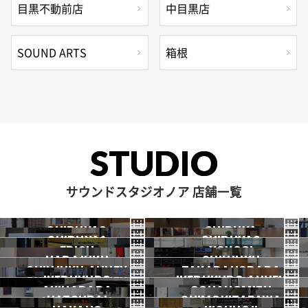
目黒不動前店
中目黒店
SOUND ARTS
箱根
STUDIO
サウンドスタジオノア 店舗一覧
SHIBUYA3
SHIBUYA
SHIBUYA1
SHIBUYA2
渋谷3号
EBISU
渋谷本店
YOYOGI
HARAJUKU
渋谷1号
SHINJUKU
渋谷2号
2026.07 OPEN
SHINJUKU ANNEX
恵比寿
TAKADANOBABA
代々木
IKEBUKURO
原宿
IKEBUKURO ANNEX
新宿
新宿ANNEX
AKIHABARA
OCHANOMIZU
高田馬場
HATSUDAI
池袋
SHIMOKITAZAWA
池袋ANNEX