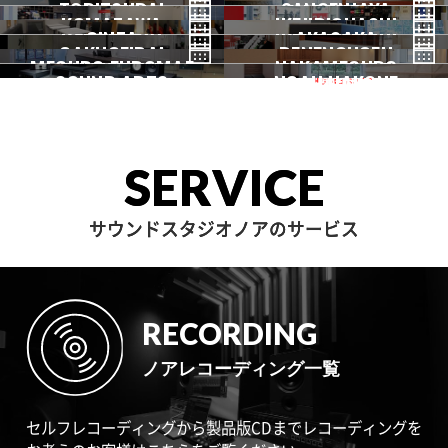
TORITSUDAI
中野
SANGENJAYA
吉祥寺
KOMAZAWA
野方
IKEJIRIOHASHI
自由が丘
都立大
GINZA
AKASAKA
三軒茶屋
GAKUGEIDAI
駒沢
DENENCHOFU
池尻大橋
MEGURO FUDOMAE
銀座
NAKAMEGURO
赤坂
一時閉店中
SOUND ARTS
学芸大
NOAH HAKONE
田園調布
目黒不動前
中目黒
サウンドアーツ
箱根
SERVICE
サウンドスタジオノアのサービス
RECORDING
ノアレコーディング一覧
セルフレコーディングから製品版CDまでレコーディングを