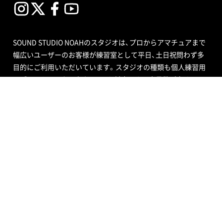
SOUND STUDIO NOAHのスタジオは、プロからアマチュアまで
幅広いユーザーのお客様が練習室として平日、土日祝問わず多
目的にご利用いただいています。スタジオの種類も個人練習用
のブースから、ビッグバンドにも対応できる定員数が多くはい
る広いサブルーム付スタジオまで数多くあり、ドラムセット完
備の音楽空間で存分に音合わせできる練習用スペースをご用意
しています。
エンジニア付きセルフレコーディングで収録する音源制作や、
RECブースを編集室として使う編集作業、クロマキー合成ので
きるスタジオで映像撮影や映像編集・制作、配信ができるサービ
ス、写真撮影などさまざまなニーズにも対応いたします。ポイ
ントカード制度やプレゼントが当たるメルマガ情報も配信中。
ご不明な点はお気軽にお問い合わせください。