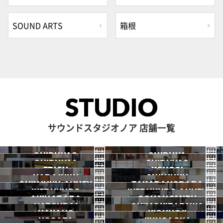
SOUND ARTS
箱根
STUDIO
サウンドスタジオノア 店舗一覧
SHIBUYA3
SHIBUYA
SHIBUYA1
SHIBUYA2
渋谷3号
EBISU
渋谷本店
YOYOGI
HARAJUKU
渋谷1号
SHINJUKU
渋谷2号
2026.07 OPEN
SHINJUKU ANNEX
恵比寿
TAKADANOBABA
代々木
IKEBUKURO
原宿
IKEBUKURO ANNEX
新宿
新宿ANNEX
AKIHABARA
OCHANOMIZU
高田馬場
HATSUDAI
池袋
SHIMOKITAZAWA
池袋ANNEX
NAKANO
秋葉原
KICHIJOJI
御茶ノ水
NOGATA
初台
JIYUGAOKA
下北沢