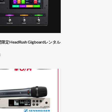
HeadRush Gigboardレンタル
！
店