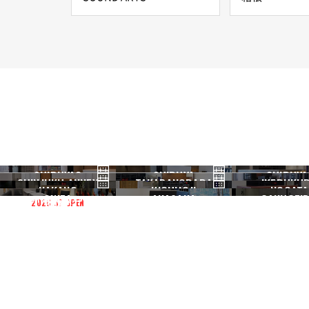
SHIBUYA3
SHIBUYA
SHIBUYA
SHINJUKU ANNEX
TAKADANOBABA
IKEBUKU
渋谷3号
渋谷本店
渋谷1号
NAKANO
KICHIJOJI
NOGATA
新宿ANNEX
高田馬場
池袋
GINZA
AKASAKA
GAKUGEID
2026.07 OPEN
中野
吉祥寺
野方
銀座
赤坂
学芸大