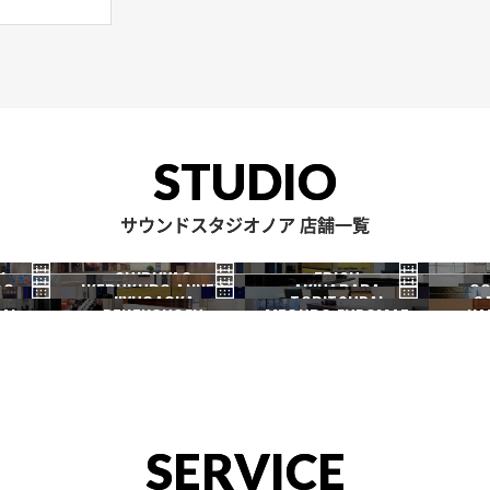
STUDIO
サウンドスタジオノア 店舗一覧
1
SHIBUYA2
EBISU
RO
IKEBUKURO ANNEX
AKIHABARA
OC
渋谷2号
恵比寿
JIYUGAOKA
TORITSUDAI
S
池袋ANNEX
秋葉原
AI
DENENCHOFU
MEGURO FUDOMAE
NA
自由が丘
都立大
田園調布
目黒不動前
SERVICE