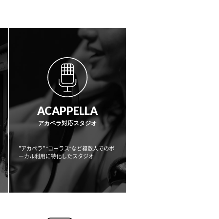
ACAPPELLA
アカペラ対応スタジオ
”アカペラ” "コーラス"など複数人でのボ
ーカル利用に
特化したスタジオ