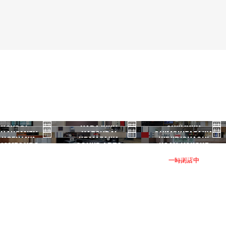
YOYOGI
HARAJUKU
SHINJUKU
HANOMIZU
HATSUDAI
SHIMOKITAZAWA
代々木
原宿
新宿
ANGENJAYA
KOMAZAWA
IKEJIRIOHASHI
御茶ノ水
初台
下北沢
KAMEGURO
SOUND ARTS
NOAH HAKONE
三軒茶屋
駒沢
池尻大橋
中目黒
サウンドアーツ
箱根
一時閉店中