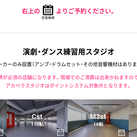
右上の
よりご予約ください。
演劇・ダンス練習用スタジオ
ーカーのみ設置
（アンプ・ドラムセット・その他音響機材はありま
済が必須の店舗になります。現場でのご清算は出来かねますの
アカペラスタジオはポイントシステム対象外となります。
Cst
M3st
110帖
16帖