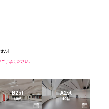
せん）
でご了承ください。
B2st
A2st
60帖
40帖