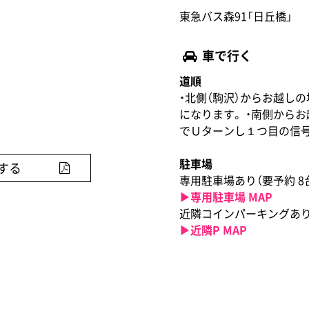
東急バス森91「日丘橋」
車で行く
道順
・北側（駒沢）からお越し
になります。 ・南側から
でＵターンし１つ目の信
駐車場
する
専用駐車場あり（要予約 8台 / 〜2
▶︎専用駐車場 MAP
近隣コインパーキングあ
▶︎近隣P MAP