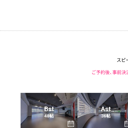
スピ
ご予約後、事前決
Bst
Ast
48帖
36帖