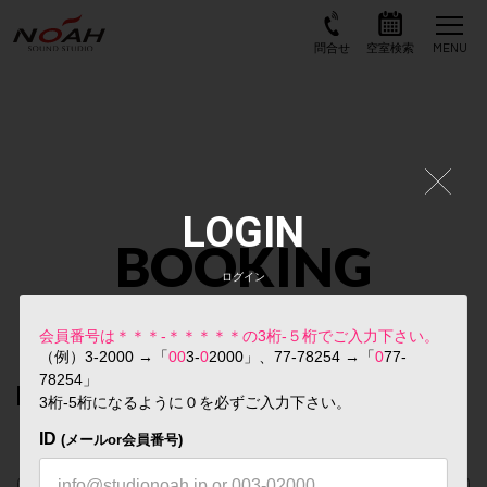
LOGIN
BOOKING
ログイン
スタジオ予約検索
会員番号は＊＊＊-＊＊＊＊＊の3桁-５桁でご入力下さい。
（例）3-2000 →「
00
3-
0
2000」、77-78254 →「
0
77-
78254」
STEP
01
3桁-5桁になるように０を必ずご入力下さい。
店舗をお選びください
ID
※複数選択可
(メールor会員番号)