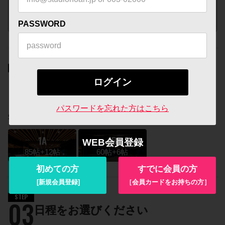
PASSWORD
STEP
02
スタジオをひとつお選びください
パスワードを忘れた方はこちら
学芸大
1A
1B
WEB会員登録
85帖+12帖
60帖+6帖
初めての方
すでに会員の方
[新規会員登録]
［会員カードをお持ちの方］
STEP
03
日程をお選びください