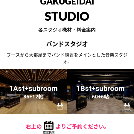
GAKUGEIDAI
STUDIO
各スタジオ機材・料金案内
バンドスタジオ
ブースから大部屋までバンド練習をメインとした音楽スタジ
オ。
1Ast+subroom
1Bst+subroom
85+12帖
60+6帖
右上の
よりご予約ください。