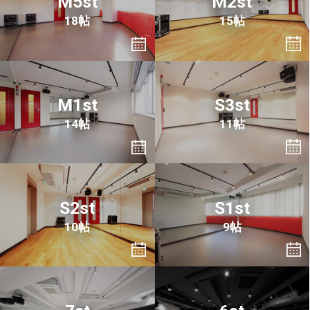
M5st
M2st
18帖
15帖
M1st
S3st
14帖
11帖
S2st
S1st
10帖
9帖