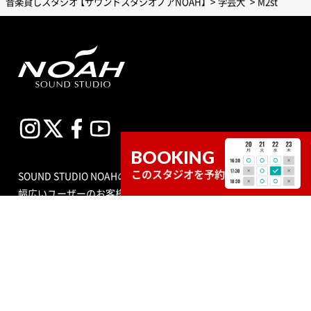
音楽貸しスタジオ 【サウンドスタジオノアNOAH】
学芸大
M2st
BOOKING
このスタジオを予約
SOUND STUDIO NOAHのスタジオは、プロからアマチュアまで
幅広いユーザーのお客様が練習室として平日、土日祝問わず多
目的にご利用いただいています。スタジオの種類も個人練習用
のブースから、ビッグバンドにも対応できる定員数が多くはい
る広いサブルーム付スタジオまで数多くあり、ドラムセット完
備の音楽空間で存分に音合わせできる練習用スペースをご用意
しています。
エンジニア付きセルフレコーディングで収録する音源制作や、