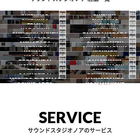
SHIBUYA3
SHIBUYA
SHIBUYA1
SHIBUYA2
渋谷3号
EBISU
渋谷本店
YOYOGI
HARAJUKU
渋谷1号
SHINJUKU
渋谷2号
2026.07 OPEN
SHINJUKU ANNEX
恵比寿
TAKADANOBABA
代々木
IKEBUKURO
原宿
IKEBUKURO ANNEX
新宿
新宿ANNEX
AKIHABARA
OCHANOMIZU
高田馬場
HATSUDAI
池袋
SHIMOKITAZAWA
池袋ANNEX
NAKANO
秋葉原
KICHIJOJI
御茶ノ水
NOGATA
初台
JIYUGAOKA
下北沢
TORITSUDAI
中野
SANGENJAYA
吉祥寺
KOMAZAWA
野方
IKEJIRIOHASHI
自由が丘
都立大
GINZA
AKASAKA
三軒茶屋
GAKUGEIDAI
駒沢
DENENCHOFU
池尻大橋
MEGURO FUDOMAE
銀座
NAKAMEGURO
赤坂
一時閉店中
SOUND ARTS
学芸大
NOAH HAKONE
田園調布
目黒不動前
中目黒
サウンドアーツ
箱根
SERVICE
サウンドスタジオノアのサービス