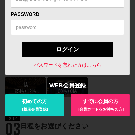
PASSWORD
STEP
02
スタジオをひとつお選びください
パスワードを忘れた方はこちら
学芸大
1A
1B
WEB会員登録
85帖+12帖
60帖+6帖
初めての方
すでに会員の方
[新規会員登録]
［会員カードをお持ちの方］
STEP
03
日程をお選びください