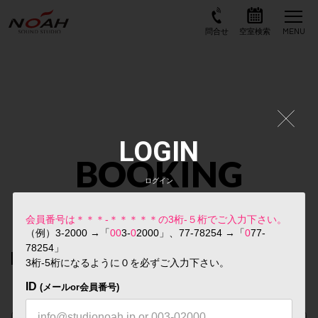
LOGIN
BOOKING
ログイン
スタジオ予約検索
会員番号は＊＊＊-＊＊＊＊＊の3桁-５桁でご入力下さい。
（例）3-2000 →「
00
3-
0
2000」、77-78254 →「
0
77-
78254」
STEP
01
3桁-5桁になるように０を必ずご入力下さい。
店舗をお選びください
ID
※複数選択可
(メールor会員番号)