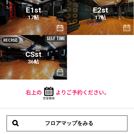
E1st
E2st
17帖
17帖
SELF TIME
REC対応
CSst
36帖
右上の
よりご予約ください。
フロアマップをみる