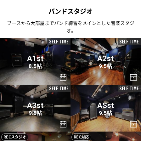
バンドスタジオ
ブースから大部屋までバンド練習をメインとした音楽スタジ
オ。
SELF TIME
SELF TIME
A1st
A2st
8.5帖
9.5帖
SELF TIME
SELF TIME
A3st
ASst
9.5帖
9.5帖
RECスタジオ
REC対応