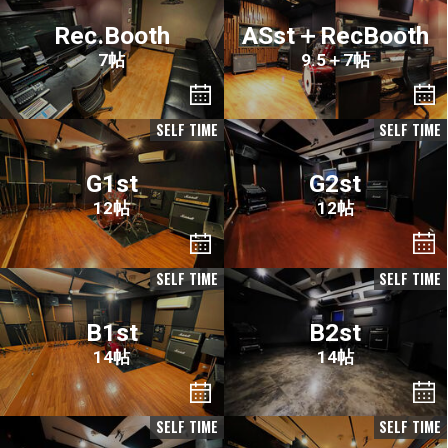
Rec.Booth
ASst＋RecBooth
7帖
9.5＋7帖
SELF TIME
SELF TIME
G1st
G2st
12帖
12帖
SELF TIME
SELF TIME
B1st
B2st
14帖
14帖
SELF TIME
SELF TIME