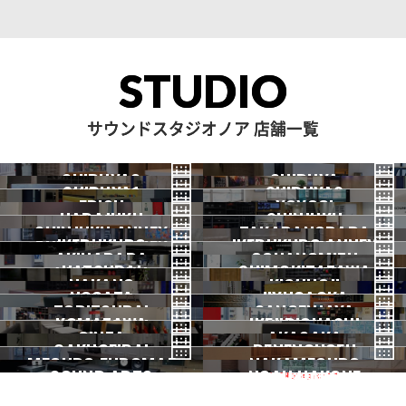
STUDIO
サウンドスタジオノア 店舗一覧
SHIBUYA3
SHIBUYA
SHIBUYA1
SHIBUYA2
渋谷3号
EBISU
渋谷本店
YOYOGI
HARAJUKU
渋谷1号
SHINJUKU
渋谷2号
2026.07 OPEN
SHINJUKU ANNEX
恵比寿
TAKADANOBABA
代々木
IKEBUKURO
原宿
IKEBUKURO ANNEX
新宿
新宿ANNEX
AKIHABARA
OCHANOMIZU
高田馬場
HATSUDAI
池袋
SHIMOKITAZAWA
池袋ANNEX
NAKANO
秋葉原
KICHIJOJI
御茶ノ水
NOGATA
初台
JIYUGAOKA
下北沢
TORITSUDAI
中野
SANGENJAYA
吉祥寺
KOMAZAWA
野方
IKEJIRIOHASHI
自由が丘
都立大
GINZA
AKASAKA
三軒茶屋
GAKUGEIDAI
駒沢
DENENCHOFU
池尻大橋
MEGURO FUDOMAE
銀座
NAKAMEGURO
赤坂
一時閉店中
SOUND ARTS
学芸大
NOAH HAKONE
田園調布
目黒不動前
中目黒
サウンドアーツ
箱根