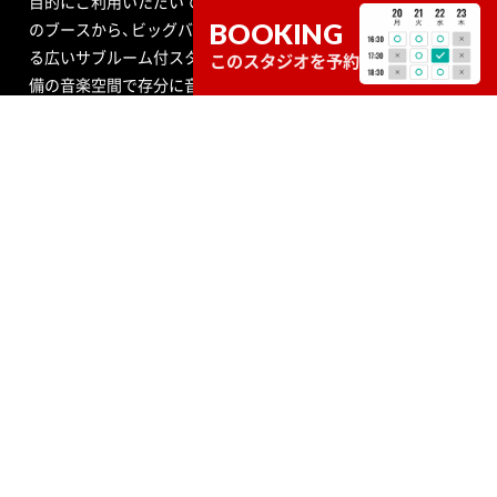
目的にご利用いただいています。スタジオの種類も個人練習用
BOOKING
のブースから、ビッグバンドにも対応できる定員数が多くはい
る広いサブルーム付スタジオまで数多くあり、ドラムセット完
このスタジオを予約
備の音楽空間で存分に音合わせできる練習用スペースをご用意
しています。
エンジニア付きセルフレコーディングで収録する音源制作や、
RECブースを編集室として使う編集作業、クロマキー合成ので
きるスタジオで映像撮影や映像編集・制作、配信ができるサービ
ス、写真撮影などさまざまなニーズにも対応いたします。ポイ
ントカード制度やプレゼントが当たるメルマガ情報も配信中。
ご不明な点はお気軽にお問い合わせください。
SOUND STUDIO NOAH
STUDIO