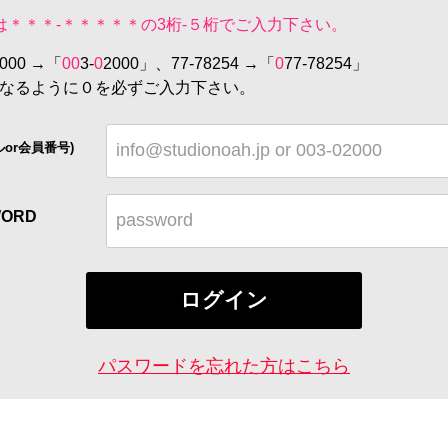
は＊＊＊-＊＊＊＊＊の3桁-５桁でご入力下さい。
000 →「
00
3-
0
2000」、77-78254 →「
0
77-78254」
桁になるように０を必ずご入力下さい。
ルor会員番号)
をひとつお選びください
WORD
E1st
B1st
A3st
G1st
17帖
14帖
9.5帖
12帖
パスワードを忘れた方はこちら
E2st
A1st
B2st
A2st
17帖
8.5帖
14帖
9.5帖