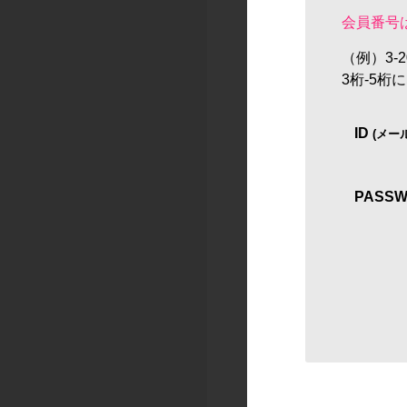
会員番号
（例）3-2
3桁-5
ID
(メー
STEP
02
スタジオ
PASS
野方
CSst+Sub
36帖+12帖
Rec Booth
7帖