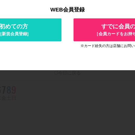
WEB会員登録
初めての方
すでに会員
選びください
[新規会員登録]
［会員カードをお持
2026.08
今日に戻る
6
7
8
9
木
金
土
日