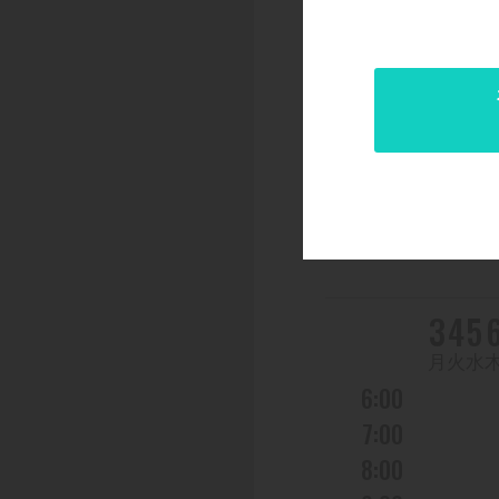
STEP
03
日程をお
前週
DAY
3
4
5
曜日
月
火
水
6:00
7:00
8:00