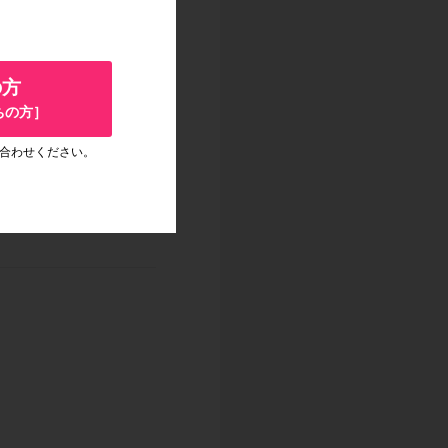
の方
ちの方］
翌週