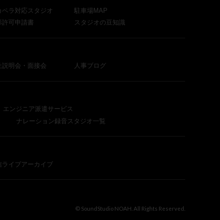
カペラ対応スタジオ
駐車場MAP
影許可申請書
スタジオの豆知識
社説明会・面接会
人事ブログ
エンジニア派遣サービス
ナレーション録音スタジオ一覧
信ライブアーカイブ
© SoundStudio NOAH. All Rights Reserved.