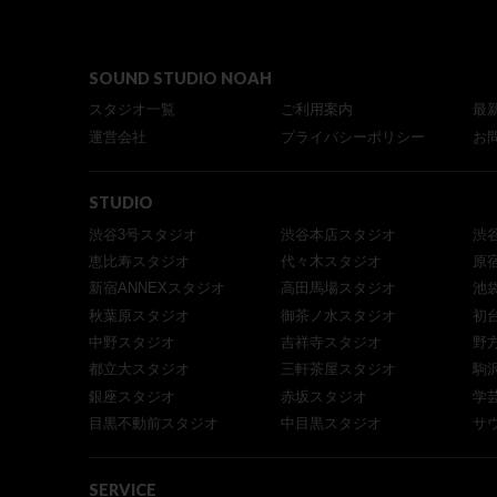
SOUND STUDIO NOAH
スタジオ一覧
ご利用案内
最
運営会社
プライバシーポリシー
お
STUDIO
渋谷3号スタジオ
渋谷本店スタジオ
渋
恵比寿スタジオ
代々木スタジオ
原
新宿ANNEXスタジオ
高田馬場スタジオ
池
秋葉原スタジオ
御茶ノ水スタジオ
初
中野スタジオ
吉祥寺スタジオ
野
都立大スタジオ
三軒茶屋スタジオ
駒
銀座スタジオ
赤坂スタジオ
学
目黒不動前スタジオ
中目黒スタジオ
サ
SERVICE