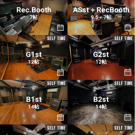
Rec.Booth
ASst＋RecBooth
7帖
9.5＋7帖
SELF TIME
SELF TIME
G1st
G2st
12帖
12帖
SELF TIME
SELF TIME
B1st
B2st
14帖
14帖
SELF TIME
SELF TIME