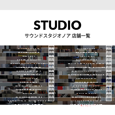
STUDIO
サウンドスタジオノア 店舗一覧
SHIBUYA3
SHIBUYA
SHIBUYA1
SHIBUYA2
渋谷3号
EBISU
渋谷本店
YOYOGI
HARAJUKU
渋谷1号
SHINJUKU
渋谷2号
2026.07 OPEN
SHINJUKU ANNEX
恵比寿
TAKADANOBABA
代々木
IKEBUKURO
原宿
IKEBUKURO ANNEX
新宿
新宿ANNEX
AKIHABARA
OCHANOMIZU
高田馬場
HATSUDAI
池袋
SHIMOKITAZAWA
池袋ANNEX
NAKANO
秋葉原
KICHIJOJI
御茶ノ水
NOGATA
初台
JIYUGAOKA
下北沢
TORITSUDAI
中野
SANGENJAYA
吉祥寺
KOMAZAWA
野方
IKEJIRIOHASHI
自由が丘
都立大
GINZA
AKASAKA
三軒茶屋
GAKUGEIDAI
駒沢
DENENCHOFU
池尻大橋
MEGURO FUDOMAE
銀座
NAKAMEGURO
赤坂
一時閉店中
SOUND ARTS
学芸大
NOAH HAKONE
田園調布
目黒不動前
中目黒
サウンドアーツ
箱根