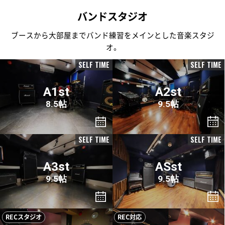
バンドスタジオ
ブースから大部屋までバンド練習をメインとした音楽スタジ
オ。
SELF TIME
SELF TIME
A1st
A2st
8.5帖
9.5帖
SELF TIME
SELF TIME
A3st
ASst
9.5帖
9.5帖
RECスタジオ
REC対応