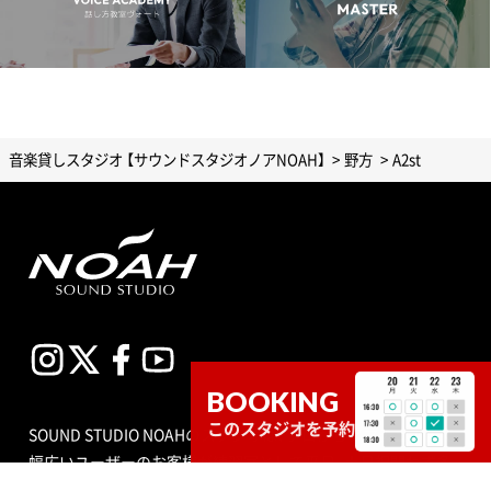
音楽貸しスタジオ 【サウンドスタジオノアNOAH】
野方
A2st
BOOKING
このスタジオを予約
SOUND STUDIO NOAHのスタジオは、プロからアマチュアまで
幅広いユーザーのお客様が練習室として平日、土日祝問わず多
目的にご利用いただいています。スタジオの種類も個人練習用