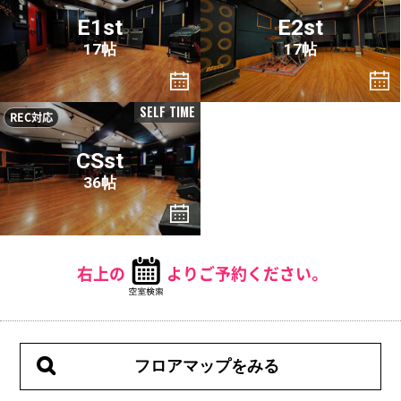
E1st
E2st
17帖
17帖
SELF TIME
REC対応
CSst
36帖
右上の
よりご予約ください。
フロアマップをみる