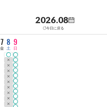
2026.08
今日に戻る
7
8
9
木
金
土
日