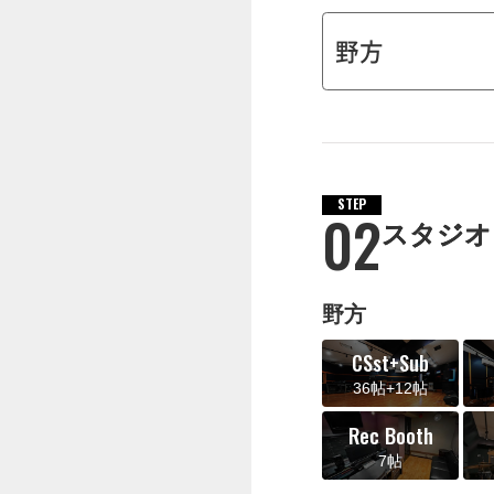
STEP
02
スタジオ
野方
CSst+Sub
36帖+12帖
Rec Booth
7帖