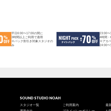
平日6:00〜17:00の間に
23:00
3時間以上ご利用で適用
4時間・
※パック割引き対象スタジオの
※アカ
み
24:00
SOUND STUDIO NOAH
スタジオ一覧
ご利用案内
最
運営会社
プライバシーポリシー
お