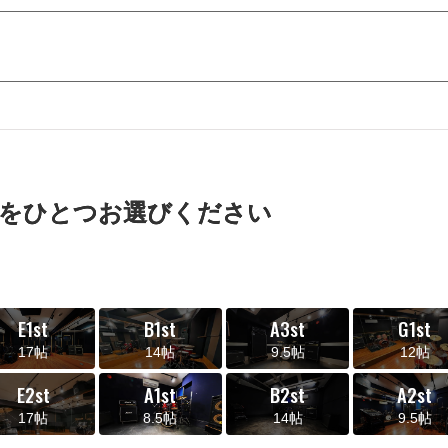
をひとつお選びください
E1st
B1st
A3st
G1st
17帖
14帖
9.5帖
12帖
E2st
A1st
B2st
A2st
17帖
8.5帖
14帖
9.5帖