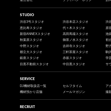
STUDIO
渋谷3号スタジオ
渋谷本店スタジオ
渋
恵比寿スタジオ
代々木スタジオ
原
新宿ANNEXスタジオ
高田馬場スタジオ
池
秋葉原スタジオ
御茶ノ水スタジオ
初
中野スタジオ
吉祥寺スタジオ
野
都立大スタジオ
三軒茶屋スタジオ
駒
銀座スタジオ
赤坂スタジオ
学
目黒不動前スタジオ
中目黒スタジオ
サ
SERVICE
DJ機材取扱店一覧
セルフタイム
ア
機材預かり店舗
メールマガジン
撮
RECRUIT