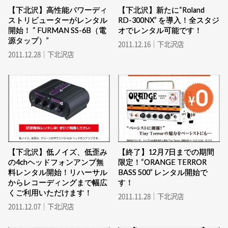
【下北沢】高性能パワーディ
【下北沢】新たに“Roland
ストリビューターがレンタル
RD-300NX” を導入！全スタジ
開始！ “ FURMAN SS-6B（電
オでレンタル可能です！
源タップ）”
2011.12.16｜下北沢店
2011.12.28｜下北沢店
【下北沢】低ノイズ、低歪み
【終了】12月7日までの期間
の4chヘッドフォンアンプ無
限定！“ORANGE TERROR
料レンタル開始！リハーサル
BASS 500” レンタル開始で
からレコーディングまで幅広
す！
くご利用いただけます！
2011.11.28｜下北沢店
2011.12.07｜下北沢店