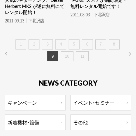
人気のギターアンプ、Diezel
“PURE” スネアが期間限定・
Herbert MK2 が遂に無料にて
無料レンタル開始です！
レンタル開始！
2011.08.03｜下北沢店
2011.09.13｜下北沢店
1
2
3
4
5
6
7
8
9
10
11
NEWS CATEGORY
キャンペーン
イベント・セミナー
新着機材・設備
その他