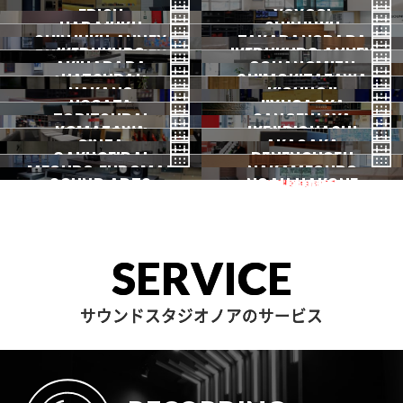
SHIBUYA1
SHIBUYA2
渋谷3号
EBISU
渋谷本店
YOYOGI
HARAJUKU
渋谷1号
SHINJUKU
渋谷2号
2026.07 OPEN
SHINJUKU ANNEX
恵比寿
TAKADANOBABA
代々木
IKEBUKURO
原宿
IKEBUKURO ANNEX
新宿
新宿ANNEX
AKIHABARA
OCHANOMIZU
高田馬場
HATSUDAI
池袋
SHIMOKITAZAWA
池袋ANNEX
NAKANO
秋葉原
KICHIJOJI
御茶ノ水
NOGATA
初台
JIYUGAOKA
下北沢
TORITSUDAI
中野
SANGENJAYA
吉祥寺
KOMAZAWA
野方
IKEJIRIOHASHI
自由が丘
都立大
GINZA
AKASAKA
三軒茶屋
GAKUGEIDAI
駒沢
DENENCHOFU
池尻大橋
MEGURO FUDOMAE
銀座
NAKAMEGURO
赤坂
一時閉店中
SOUND ARTS
学芸大
NOAH HAKONE
田園調布
目黒不動前
中目黒
サウンドアーツ
箱根
SERVICE
サウンドスタジオノアのサービス