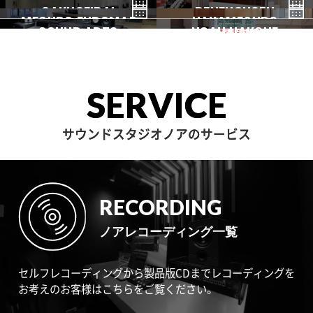
都立大
GINZA
AKASAKA
三軒茶屋
GAKUGEIDAI
駒沢
DENENCHOFU
池尻大橋
MEGURO FUDOMAE
銀座
NAKAMEGURO
赤坂
一時閉店中
SOUND ARTS
学芸大
NOAH HAKONE
田園調布
目黒不動前
中目黒
サウンドアーツ
箱根
SERVICE
サウンドスタジオノアのサービス
RECORDING
ノアレコーディング一覧
セルフレコーディングから製品版CDまでレコーディングを
お考えのお客様はこちらをご覧ください。