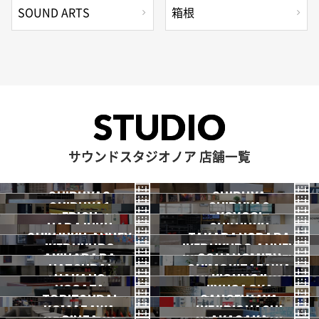
SOUND ARTS
箱根
STUDIO
サウンドスタジオノア 店舗一覧
SHIBUYA3
SHIBUYA
SHIBUYA1
SHIBUYA2
渋谷3号
EBISU
渋谷本店
YOYOGI
HARAJUKU
渋谷1号
SHINJUKU
渋谷2号
2026.07 OPEN
SHINJUKU ANNEX
恵比寿
TAKADANOBABA
代々木
IKEBUKURO
原宿
IKEBUKURO ANNEX
新宿
新宿ANNEX
AKIHABARA
OCHANOMIZU
高田馬場
HATSUDAI
池袋
SHIMOKITAZAWA
池袋ANNEX
NAKANO
秋葉原
KICHIJOJI
御茶ノ水
NOGATA
初台
JIYUGAOKA
下北沢
TORITSUDAI
中野
SANGENJAYA
吉祥寺
KOMAZAWA
野方
IKEJIRIOHASHI
自由が丘