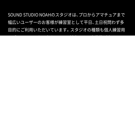
SOUND STUDIO NOAHのスタジオは、プロからアマチュアまで
幅広いユーザーのお客様が練習室として平日、土日祝問わず多
目的にご利用いただいています。スタジオの種類も個人練習用
のブースから、ビッグバンドにも対応できる定員数が多くはい
る広いサブルーム付スタジオまで数多くあり、ドラムセット完
備の音楽空間で存分に音合わせできる練習用スペースをご用意
しています。
エンジニア付きセルフレコーディングで収録する音源制作や、
RECブースを編集室として使う編集作業、クロマキー合成ので
きるスタジオで映像撮影や映像編集・制作、配信ができるサービ
ス、写真撮影などさまざまなニーズにも対応いたします。ポイ
ントカード制度やプレゼントが当たるメルマガ情報も配信中。
ご不明な点はお気軽にお問い合わせください。
SOUND STUDIO NOAH