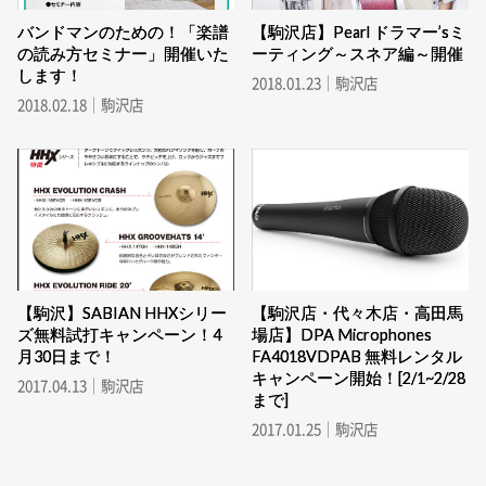
バンドマンのための！「楽譜
【駒沢店】Pearl ドラマー’sミ
の読み方セミナー」開催いた
ーティング～スネア編～開催
します！
2018.01.23｜駒沢店
2018.02.18｜駒沢店
【駒沢】SABIAN HHXシリー
【駒沢店・代々木店・高田馬
ズ無料試打キャンペーン！4
場店】DPA Microphones
月30日まで！
FA4018VDPAB 無料レンタル
キャンペーン開始！[2/1~2/28
2017.04.13｜駒沢店
まで]
2017.01.25｜駒沢店