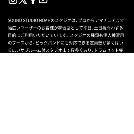
SOUND STUDIO NOAHのスタジオは、プロからアマチュアまで
幅広いユーザーのお客様が練習室として平日、土日祝問わず多
目的にご利用いただいています。スタジオの種類も個人練習用
のブースから、ビッグバンドにも対応できる定員数が多くはい
る広いサブルーム付スタジオまで数多くあり、ドラムセット完
備の音楽空間で存分に音合わせできる練習用スペースをご用意
しています。
エンジニア付きセルフレコーディングで収録する音源制作や、
RECブースを編集室として使う編集作業、クロマキー合成ので
きるスタジオで映像撮影や映像編集・制作、配信ができるサービ
ス、写真撮影などさまざまなニーズにも対応いたします。ポイ
ントカード制度やプレゼントが当たるメルマガ情報も配信中。
ご不明な点はお気軽にお問い合わせください。