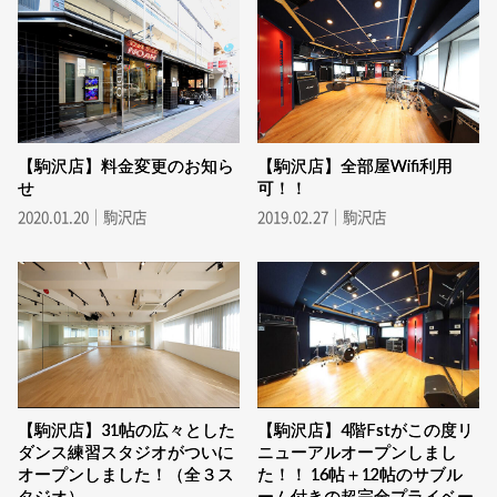
【駒沢店】料金変更のお知ら
【駒沢店】全部屋Wifi利用
せ
可！！
2020.01.20｜駒沢店
2019.02.27｜駒沢店
【駒沢店】31帖の広々とした
【駒沢店】4階Fstがこの度リ
ダンス練習スタジオがついに
ニューアルオープンしまし
オープンしました！（全３ス
た！！ 16帖＋12帖のサブル
タジオ）
ーム付きの超完全プライベー