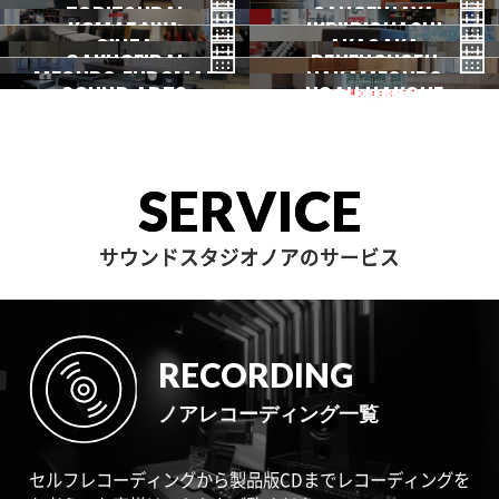
TORITSUDAI
中野
SANGENJAYA
吉祥寺
KOMAZAWA
野方
IKEJIRIOHASHI
自由が丘
都立大
GINZA
AKASAKA
三軒茶屋
GAKUGEIDAI
駒沢
DENENCHOFU
池尻大橋
MEGURO FUDOMAE
銀座
NAKAMEGURO
赤坂
一時閉店中
SOUND ARTS
学芸大
NOAH HAKONE
田園調布
目黒不動前
中目黒
サウンドアーツ
箱根
SERVICE
サウンドスタジオノアのサービス
RECORDING
ノアレコーディング一覧
セルフレコーディングから製品版CDまでレコーディングを