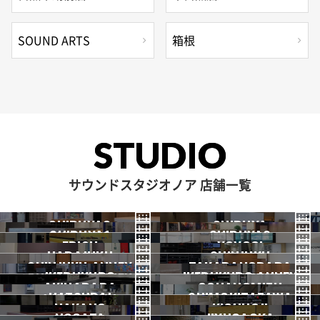
SOUND ARTS
箱根
STUDIO
サウンドスタジオノア 店舗一覧
SHIBUYA3
SHIBUYA
SHIBUYA1
SHIBUYA2
渋谷3号
EBISU
渋谷本店
YOYOGI
HARAJUKU
渋谷1号
SHINJUKU
渋谷2号
2026.07 OPEN
SHINJUKU ANNEX
恵比寿
TAKADANOBABA
代々木
IKEBUKURO
原宿
IKEBUKURO ANNEX
新宿
新宿ANNEX
AKIHABARA
OCHANOMIZU
高田馬場
HATSUDAI
池袋
SHIMOKITAZAWA
池袋ANNEX
NAKANO
秋葉原
KICHIJOJI
御茶ノ水
NOGATA
初台
JIYUGAOKA
下北沢