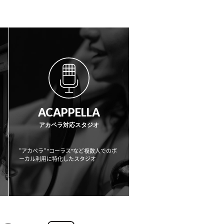
ACAPPELLA
アカペラ対応スタジオ
”アカペラ” "コーラス"など複数人でのボ
ーカル利用に
特化したスタジオ