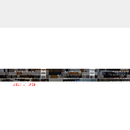
SHIBUYA3
SHIBUYA
SHIBUYA
SHINJUKU ANNEX
TAKADANOBABA
IKEBUKU
渋谷3号
渋谷本店
渋谷1号
NAKANO
KICHIJOJI
NOGATA
新宿ANNEX
高田馬場
池袋
GINZA
AKASAKA
GAKUGEID
2026.07 OPEN
中野
吉祥寺
野方
銀座
赤坂
学芸大