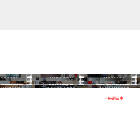
YOYOGI
HARAJUKU
SHINJUKU
HANOMIZU
HATSUDAI
SHIMOKITAZAWA
代々木
原宿
新宿
ANGENJAYA
KOMAZAWA
IKEJIRIOHASHI
御茶ノ水
初台
下北沢
KAMEGURO
SOUND ARTS
NOAH HAKONE
三軒茶屋
駒沢
池尻大橋
中目黒
サウンドアーツ
箱根
一時閉店中