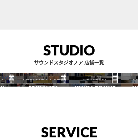
STUDIO
サウンドスタジオノア 店舗一覧
1
SHIBUYA2
EBISU
RO
IKEBUKURO ANNEX
AKIHABARA
OC
渋谷2号
恵比寿
JIYUGAOKA
TORITSUDAI
S
池袋ANNEX
秋葉原
AI
DENENCHOFU
MEGURO FUDOMAE
NA
自由が丘
都立大
田園調布
目黒不動前
SERVICE