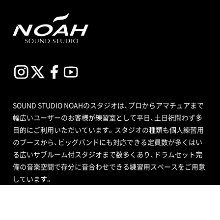
SOUND STUDIO NOAHのスタジオは、プロからアマチュアまで
幅広いユーザーのお客様が練習室として平日、土日祝問わず多
目的にご利用いただいています。スタジオの種類も個人練習用
のブースから、ビッグバンドにも対応できる定員数が多くはい
る広いサブルーム付スタジオまで数多くあり、ドラムセット完
備の音楽空間で存分に音合わせできる練習用スペースをご用意
しています。
エンジニア付きセルフレコーディングで収録する音源制作や、
RECブースを編集室として使う編集作業、クロマキー合成ので
きるスタジオで映像撮影や映像編集・制作、配信ができるサービ