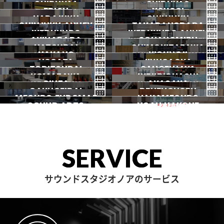
SHIBUYA1
SHIBUYA2
渋谷3号
EBISU
渋谷本店
YOYOGI
HARAJUKU
渋谷1号
SHINJUKU
渋谷2号
2026.07 OPEN
SHINJUKU ANNEX
恵比寿
TAKADANOBABA
代々木
IKEBUKURO
原宿
IKEBUKURO ANNEX
新宿
新宿ANNEX
AKIHABARA
OCHANOMIZU
高田馬場
HATSUDAI
池袋
SHIMOKITAZAWA
池袋ANNEX
NAKANO
秋葉原
KICHIJOJI
御茶ノ水
NOGATA
初台
JIYUGAOKA
下北沢
TORITSUDAI
中野
SANGENJAYA
吉祥寺
KOMAZAWA
野方
IKEJIRIOHASHI
自由が丘
都立大
GINZA
AKASAKA
三軒茶屋
GAKUGEIDAI
駒沢
DENENCHOFU
池尻大橋
MEGURO FUDOMAE
銀座
NAKAMEGURO
赤坂
一時閉店中
SOUND ARTS
学芸大
NOAH HAKONE
田園調布
目黒不動前
中目黒
サウンドアーツ
箱根
SERVICE
サウンドスタジオノアのサービス