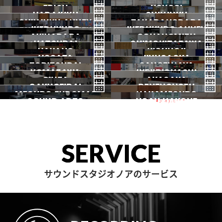
SHIBUYA1
SHIBUYA2
渋谷3号
EBISU
渋谷本店
YOYOGI
HARAJUKU
渋谷1号
SHINJUKU
渋谷2号
2026.07 OPEN
SHINJUKU ANNEX
恵比寿
TAKADANOBABA
代々木
IKEBUKURO
原宿
IKEBUKURO ANNEX
新宿
新宿ANNEX
AKIHABARA
OCHANOMIZU
高田馬場
HATSUDAI
池袋
SHIMOKITAZAWA
池袋ANNEX
NAKANO
秋葉原
KICHIJOJI
御茶ノ水
NOGATA
初台
JIYUGAOKA
下北沢
TORITSUDAI
中野
SANGENJAYA
吉祥寺
KOMAZAWA
野方
IKEJIRIOHASHI
自由が丘
都立大
GINZA
AKASAKA
三軒茶屋
GAKUGEIDAI
駒沢
DENENCHOFU
池尻大橋
MEGURO FUDOMAE
銀座
NAKAMEGURO
赤坂
一時閉店中
SOUND ARTS
学芸大
NOAH HAKONE
田園調布
目黒不動前
中目黒
サウンドアーツ
箱根
SERVICE
サウンドスタジオノアのサービス