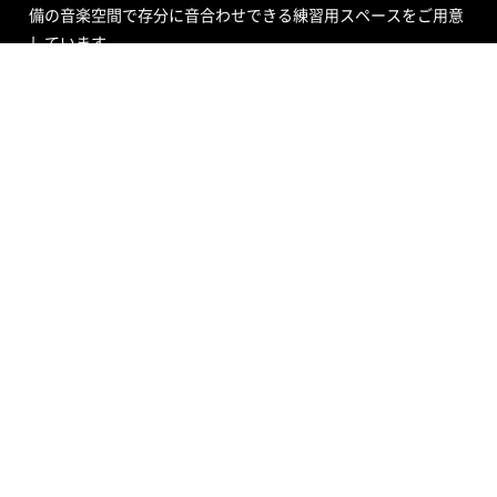
備の音楽空間で存分に音合わせできる練習用スペースをご用意
しています。
エンジニア付きセルフレコーディングで収録する音源制作や、
RECブースを編集室として使う編集作業、クロマキー合成ので
きるスタジオで映像撮影や映像編集・制作、配信ができるサービ
ス、写真撮影などさまざまなニーズにも対応いたします。ポイ
ントカード制度やプレゼントが当たるメルマガ情報も配信中。
ご不明な点はお気軽にお問い合わせください。
SOUND STUDIO NOAH
STUDIO
SERVICE