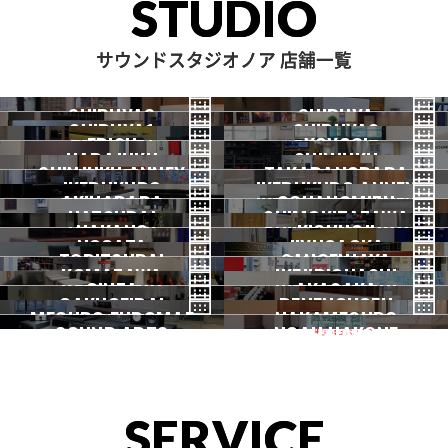
STUDIO
サウンドスタジオノア 店舗一覧
SHIBUYA3
SHIBUYA
SHIBUYA1
SHIBUYA2
渋谷3号
EBISU
渋谷本店
YOYOGI
HARAJUKU
渋谷1号
SHINJUKU
渋谷2号
2026.07 OPEN
SHINJUKU ANNEX
恵比寿
TAKADANOBABA
代々木
IKEBUKURO
原宿
IKEBUKURO ANNEX
新宿
新宿ANNEX
AKIHABARA
OCHANOMIZU
高田馬場
HATSUDAI
池袋
SHIMOKITAZAWA
池袋ANNEX
NAKANO
秋葉原
KICHIJOJI
御茶ノ水
NOGATA
初台
JIYUGAOKA
下北沢
TORITSUDAI
中野
SANGENJAYA
吉祥寺
KOMAZAWA
野方
IKEJIRIOHASHI
自由が丘
都立大
GINZA
AKASAKA
三軒茶屋
GAKUGEIDAI
駒沢
DENENCHOFU
池尻大橋
MEGURO FUDOMAE
銀座
NAKAMEGURO
赤坂
一時閉店中
SOUND ARTS
学芸大
NOAH HAKONE
田園調布
目黒不動前
中目黒
サウンドアーツ
箱根
SERVICE