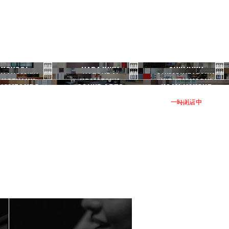
YOYOGI
HARAJUKU
SHINJUKU
HANOMIZU
HATSUDAI
SHIMOKITAZAWA
代々木
原宿
新宿
ANGENJAYA
KOMAZAWA
IKEJIRIOHASHI
御茶ノ水
初台
下北沢
KAMEGURO
SOUND ARTS
NOAH HAKONE
三軒茶屋
駒沢
池尻大橋
中目黒
サウンドアーツ
箱根
一時閉店中