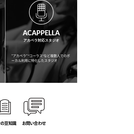
ACAPPELLA
アカペラ対応スタジオ
”アカペラ” "コーラス"など複数人でのボ
ーカル利用に
特化したスタジオ
オの豆知識
お問い合わせ