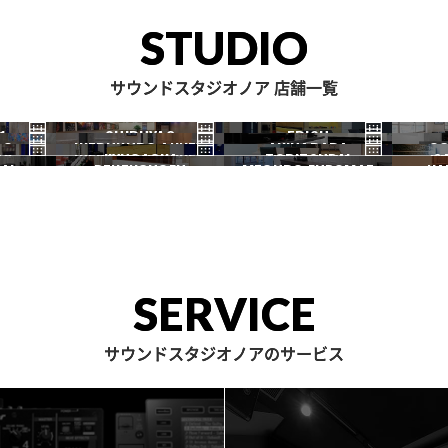
STUDIO
サウンドスタジオノア 店舗一覧
1
SHIBUYA2
EBISU
RO
IKEBUKURO ANNEX
AKIHABARA
OC
渋谷2号
恵比寿
JIYUGAOKA
TORITSUDAI
S
池袋ANNEX
秋葉原
AI
DENENCHOFU
MEGURO FUDOMAE
NA
自由が丘
都立大
田園調布
目黒不動前
SERVICE
サウンドスタジオノアのサービス