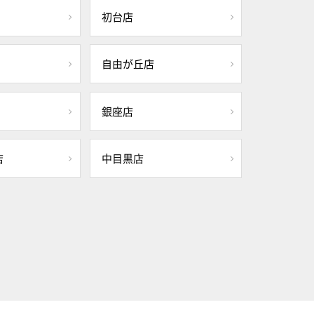
初台店
自由が丘店
銀座店
店
中目黒店