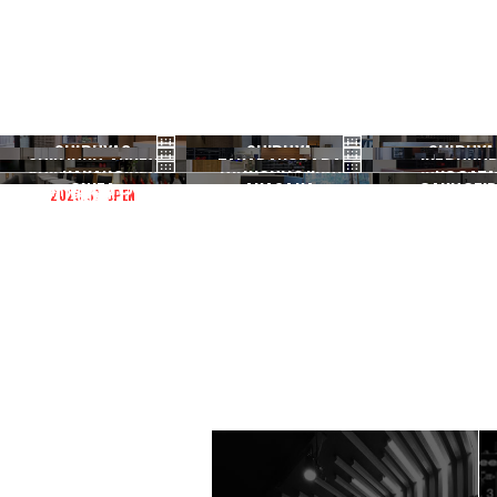
SHIBUYA3
SHIBUYA
SHIBUYA
SHINJUKU ANNEX
TAKADANOBABA
IKEBUKU
渋谷3号
渋谷本店
渋谷1号
NAKANO
KICHIJOJI
NOGATA
新宿ANNEX
高田馬場
池袋
GINZA
AKASAKA
GAKUGEID
2026.07 OPEN
中野
吉祥寺
野方
銀座
赤坂
学芸大