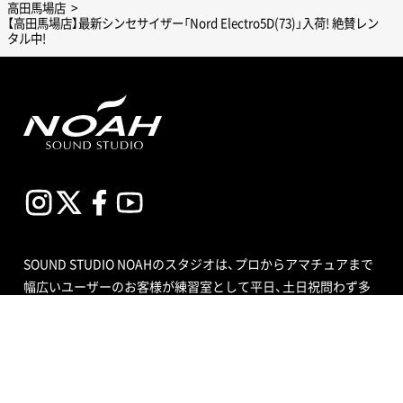
高田馬場店
【高田馬場店】最新シンセサイザー「Nord Electro5D(73)」入荷! 絶賛レン
タル中!
SOUND STUDIO NOAHのスタジオは、プロからアマチュアまで
幅広いユーザーのお客様が練習室として平日、土日祝問わず多
目的にご利用いただいています。スタジオの種類も個人練習用
のブースから、ビッグバンドにも対応できる定員数が多くはい
る広いサブルーム付スタジオまで数多くあり、ドラムセット完
備の音楽空間で存分に音合わせできる練習用スペースをご用意
しています。