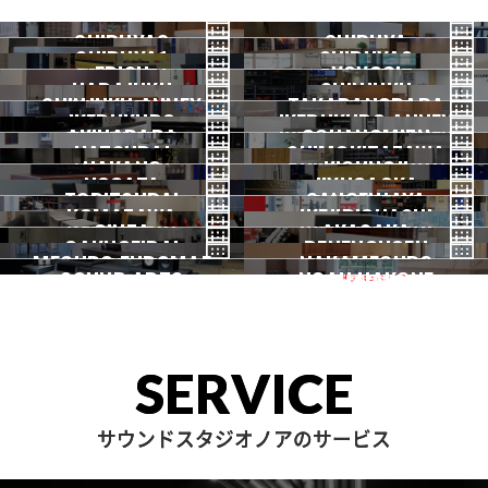
SHIBUYA3
SHIBUYA
SHIBUYA1
SHIBUYA2
渋谷3号
EBISU
渋谷本店
YOYOGI
HARAJUKU
渋谷1号
SHINJUKU
渋谷2号
2026.07 OPEN
SHINJUKU ANNEX
恵比寿
TAKADANOBABA
代々木
IKEBUKURO
原宿
IKEBUKURO ANNEX
新宿
新宿ANNEX
AKIHABARA
OCHANOMIZU
高田馬場
HATSUDAI
池袋
SHIMOKITAZAWA
池袋ANNEX
NAKANO
秋葉原
KICHIJOJI
御茶ノ水
NOGATA
初台
JIYUGAOKA
下北沢
TORITSUDAI
中野
SANGENJAYA
吉祥寺
KOMAZAWA
野方
IKEJIRIOHASHI
自由が丘
都立大
GINZA
AKASAKA
三軒茶屋
GAKUGEIDAI
駒沢
DENENCHOFU
池尻大橋
MEGURO FUDOMAE
銀座
NAKAMEGURO
赤坂
一時閉店中
SOUND ARTS
学芸大
NOAH HAKONE
田園調布
目黒不動前
中目黒
サウンドアーツ
箱根
SERVICE
サウンドスタジオノアのサービス