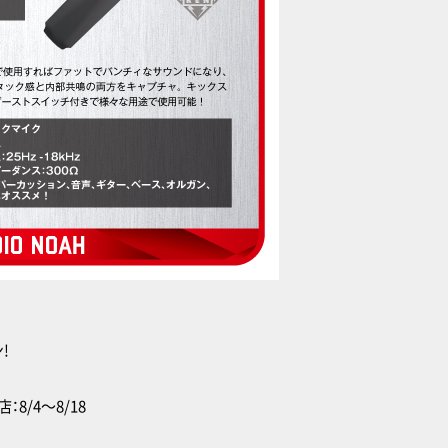
!
：8/4〜8/18