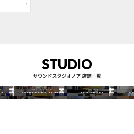
STUDIO
サウンドスタジオノア 店舗一覧
1
SHIBUYA2
EBISU
RO
IKEBUKURO ANNEX
AKIHABARA
OC
渋谷2号
恵比寿
JIYUGAOKA
TORITSUDAI
S
池袋ANNEX
秋葉原
AI
DENENCHOFU
MEGURO FUDOMAE
NA
自由が丘
都立大
田園調布
目黒不動前