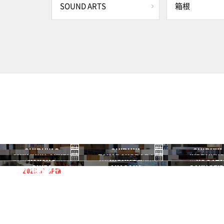
SOUND ARTS
箱根
SHIBUYA3
SHIBUYA
SHIBUYA
SHINJUKU ANNEX
TAKADANOBABA
IKEBUKU
渋谷3号
渋谷本店
渋谷1号
NAKANO
KICHIJOJI
NOGATA
新宿ANNEX
高田馬場
池袋
GINZA
AKASAKA
GAKUGEID
2026.07 OPEN
中野
吉祥寺
野方
銀座
赤坂
学芸大