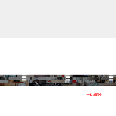
YOYOGI
HARAJUKU
SHINJUKU
HANOMIZU
HATSUDAI
SHIMOKITAZAWA
代々木
原宿
新宿
ANGENJAYA
KOMAZAWA
IKEJIRIOHASHI
御茶ノ水
初台
下北沢
KAMEGURO
SOUND ARTS
NOAH HAKONE
三軒茶屋
駒沢
池尻大橋
中目黒
サウンドアーツ
箱根
一時閉店中