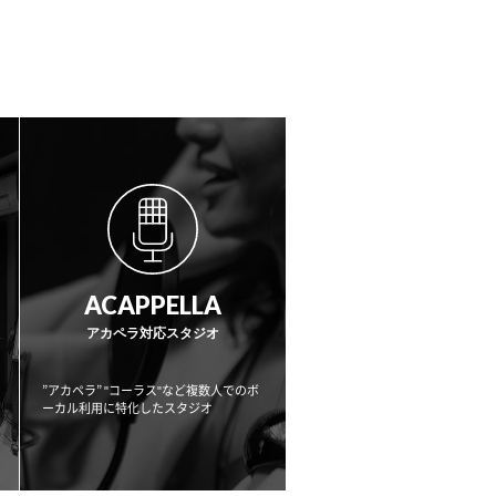
ACAPPELLA
アカペラ対応スタジオ
”アカペラ” "コーラス"など複数人でのボ
ーカル利用に
特化したスタジオ