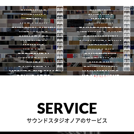
SHIBUYA3
SHIBUYA
SHIBUYA1
SHIBUYA2
渋谷3号
EBISU
渋谷本店
YOYOGI
HARAJUKU
渋谷1号
SHINJUKU
渋谷2号
2026.07 OPEN
SHINJUKU ANNEX
恵比寿
TAKADANOBABA
代々木
IKEBUKURO
原宿
IKEBUKURO ANNEX
新宿
新宿ANNEX
AKIHABARA
OCHANOMIZU
高田馬場
HATSUDAI
池袋
SHIMOKITAZAWA
池袋ANNEX
NAKANO
秋葉原
KICHIJOJI
御茶ノ水
NOGATA
初台
JIYUGAOKA
下北沢
TORITSUDAI
中野
SANGENJAYA
吉祥寺
KOMAZAWA
野方
IKEJIRIOHASHI
自由が丘
都立大
GINZA
AKASAKA
三軒茶屋
GAKUGEIDAI
駒沢
DENENCHOFU
池尻大橋
MEGURO FUDOMAE
銀座
NAKAMEGURO
赤坂
一時閉店中
SOUND ARTS
学芸大
NOAH HAKONE
田園調布
目黒不動前
中目黒
サウンドアーツ
箱根
SERVICE
サウンドスタジオノアのサービス