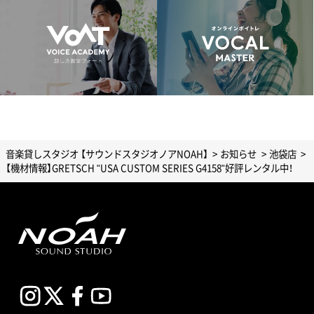
音楽貸しスタジオ 【サウンドスタジオノアNOAH】
お知らせ
池袋店
【機材情報】GRETSCH "USA CUSTOM SERIES G4158"好評レンタル中！