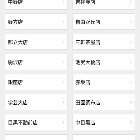
中野店
吉祥寺店
野方店
自由が丘店
都立大店
三軒茶屋店
駒沢店
池尻大橋店
銀座店
赤坂店
学芸大店
田園調布店
目黒不動前店
中目黒店