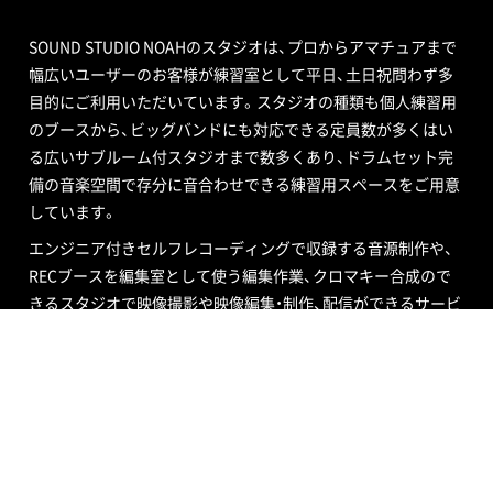
SOUND STUDIO NOAHのスタジオは、プロからアマチュアまで
幅広いユーザーのお客様が練習室として平日、土日祝問わず多
目的にご利用いただいています。スタジオの種類も個人練習用
のブースから、ビッグバンドにも対応できる定員数が多くはい
る広いサブルーム付スタジオまで数多くあり、ドラムセット完
備の音楽空間で存分に音合わせできる練習用スペースをご用意
しています。
エンジニア付きセルフレコーディングで収録する音源制作や、
RECブースを編集室として使う編集作業、クロマキー合成ので
きるスタジオで映像撮影や映像編集・制作、配信ができるサービ
ス、写真撮影などさまざまなニーズにも対応いたします。ポイ
ントカード制度やプレゼントが当たるメルマガ情報も配信中。
ご不明な点はお気軽にお問い合わせください。
SOUND STUDIO NOAH