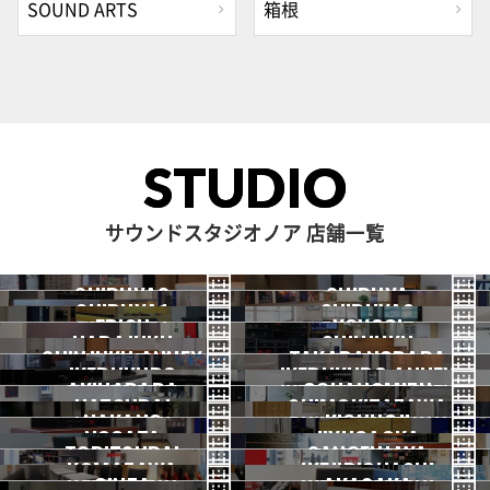
SOUND ARTS
箱根
STUDIO
サウンドスタジオノア 店舗一覧
SHIBUYA3
SHIBUYA
SHIBUYA1
SHIBUYA2
渋谷3号
EBISU
渋谷本店
YOYOGI
HARAJUKU
渋谷1号
SHINJUKU
渋谷2号
2026.07 OPEN
SHINJUKU ANNEX
恵比寿
TAKADANOBABA
代々木
IKEBUKURO
原宿
IKEBUKURO ANNEX
新宿
新宿ANNEX
AKIHABARA
OCHANOMIZU
高田馬場
HATSUDAI
池袋
SHIMOKITAZAWA
池袋ANNEX
NAKANO
秋葉原
KICHIJOJI
御茶ノ水
NOGATA
初台
JIYUGAOKA
下北沢
TORITSUDAI
中野
SANGENJAYA
吉祥寺
KOMAZAWA
野方
IKEJIRIOHASHI
自由が丘
都立大
GINZA
AKASAKA
三軒茶屋