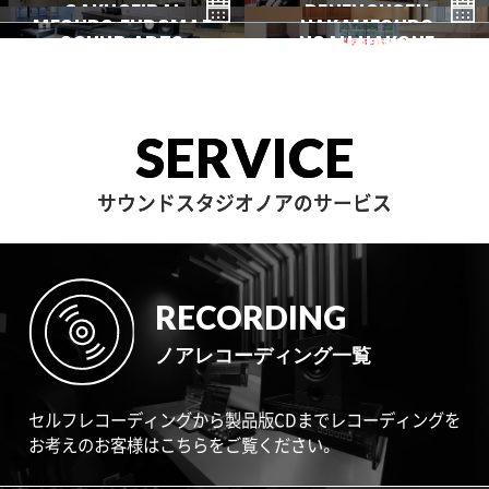
GAKUGEIDAI
駒沢
DENENCHOFU
池尻大橋
MEGURO FUDOMAE
銀座
NAKAMEGURO
赤坂
一時閉店中
SOUND ARTS
学芸大
NOAH HAKONE
田園調布
目黒不動前
中目黒
サウンドアーツ
箱根
SERVICE
サウンドスタジオノアのサービス
RECORDING
ノアレコーディング一覧
セルフレコーディングから製品版CDまでレコーディングを
お考えのお客様はこちらをご覧ください。