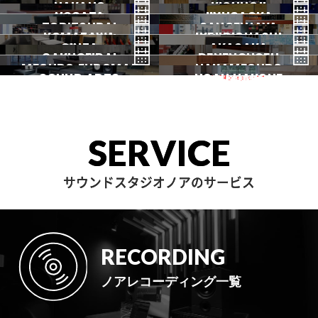
NAKANO
秋葉原
KICHIJOJI
御茶ノ水
NOGATA
初台
JIYUGAOKA
下北沢
TORITSUDAI
中野
SANGENJAYA
吉祥寺
KOMAZAWA
野方
IKEJIRIOHASHI
自由が丘
都立大
GINZA
AKASAKA
三軒茶屋
GAKUGEIDAI
駒沢
DENENCHOFU
池尻大橋
MEGURO FUDOMAE
銀座
NAKAMEGURO
赤坂
一時閉店中
SOUND ARTS
学芸大
NOAH HAKONE
田園調布
目黒不動前
中目黒
サウンドアーツ
箱根
SERVICE
サウンドスタジオノアのサービス
RECORDING
ノアレコーディング一覧