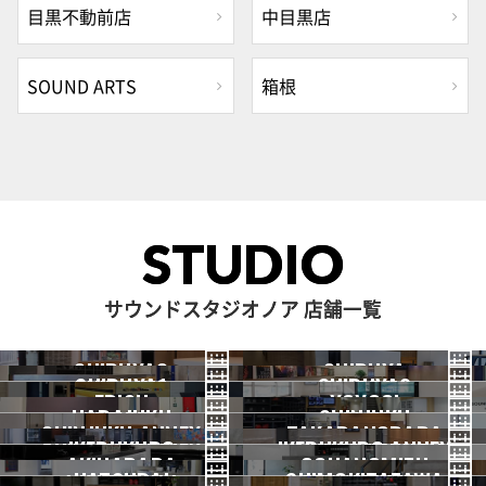
目黒不動前店
中目黒店
SOUND ARTS
箱根
STUDIO
サウンドスタジオノア 店舗一覧
SHIBUYA3
SHIBUYA
SHIBUYA1
SHIBUYA2
渋谷3号
EBISU
渋谷本店
YOYOGI
HARAJUKU
渋谷1号
SHINJUKU
渋谷2号
2026.07 OPEN
SHINJUKU ANNEX
恵比寿
TAKADANOBABA
代々木
IKEBUKURO
原宿
IKEBUKURO ANNEX
新宿
新宿ANNEX
AKIHABARA
OCHANOMIZU
高田馬場
HATSUDAI
池袋
SHIMOKITAZAWA
池袋ANNEX