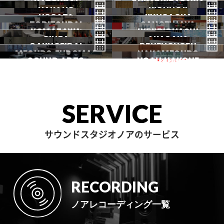
HATSUDAI
池袋
SHIMOKITAZAWA
池袋ANNEX
NAKANO
秋葉原
KICHIJOJI
御茶ノ水
NOGATA
初台
JIYUGAOKA
下北沢
TORITSUDAI
中野
SANGENJAYA
吉祥寺
KOMAZAWA
野方
IKEJIRIOHASHI
自由が丘
都立大
GINZA
AKASAKA
三軒茶屋
GAKUGEIDAI
駒沢
DENENCHOFU
池尻大橋
MEGURO FUDOMAE
銀座
NAKAMEGURO
赤坂
一時閉店中
SOUND ARTS
学芸大
NOAH HAKONE
田園調布
目黒不動前
中目黒
サウンドアーツ
箱根
SERVICE
サウンドスタジオノアのサービス
RECORDING
ノアレコーディング一覧