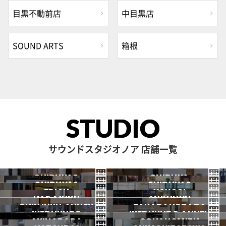
目黒不動前店
中目黒店
SOUND ARTS
箱根
STUDIO
サウンドスタジオノア 店舗一覧
SHIBUYA3
SHIBUYA
SHIBUYA1
SHIBUYA2
渋谷3号
EBISU
渋谷本店
YOYOGI
HARAJUKU
渋谷1号
SHINJUKU
渋谷2号
2026.07 OPEN
SHINJUKU ANNEX
恵比寿
TAKADANOBABA
代々木
IKEBUKURO
原宿
IKEBUKURO ANNEX
新宿
新宿ANNEX
AKIHABARA
OCHANOMIZU
高田馬場