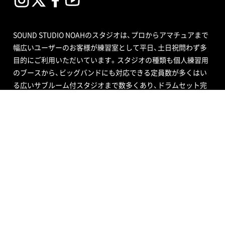
SOUND STUDIO NOAHのスタジオは、プロからアマチュアまで
幅広いユーザーのお客様が練習室として平日、土日祝問わず多
目的にご利用いただいています。スタジオの種類も個人練習用
のブースから、ビッグバンドにも対応できる定員数が多くはい
る広いサブルーム付スタジオまで数多くあり、ドラムセット完
備の音楽空間で存分に音合わせできる練習用スペースをご用意
しています。
エンジニア付きセルフレコーディングで収録する音源制作や、
RECブースを編集室として使う編集作業、クロマキー合成ので
きるスタジオで映像撮影や映像編集・制作、配信ができるサービ
ス、写真撮影などさまざまなニーズにも対応いたします。ポイ
ントカード制度やプレゼントが当たるメルマガ情報も配信中。
ご不明な点はお気軽にお問い合わせください。