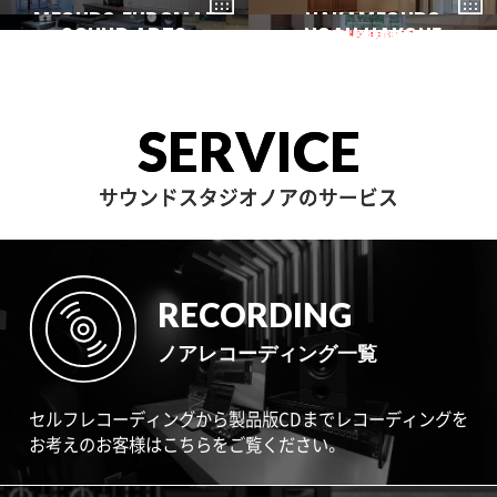
GAKUGEIDAI
駒沢
DENENCHOFU
池尻大橋
MEGURO FUDOMAE
銀座
NAKAMEGURO
赤坂
一時閉店中
SOUND ARTS
学芸大
NOAH HAKONE
田園調布
目黒不動前
中目黒
サウンドアーツ
箱根
SERVICE
サウンドスタジオノアのサービス
RECORDING
ノアレコーディング一覧
セルフレコーディングから製品版CDまでレコーディングを
お考えのお客様はこちらをご覧ください。