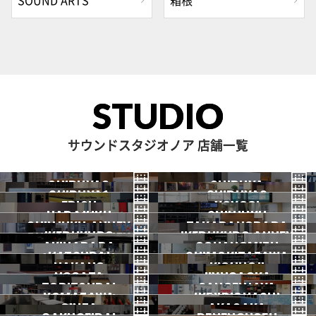
SOUND ARTS
箱根
STUDIO
サウンドスタジオノア 店舗一覧
SHIBUYA3
SHIBUYA
SHIBUYA1
SHIBUYA2
渋谷3号
EBISU
渋谷本店
YOYOGI
HARAJUKU
渋谷1号
SHINJUKU
渋谷2号
2026.07 OPEN
SHINJUKU ANNEX
恵比寿
TAKADANOBABA
代々木
IKEBUKURO
原宿
IKEBUKURO ANNEX
新宿
新宿ANNEX
AKIHABARA
OCHANOMIZU
高田馬場
HATSUDAI
池袋
SHIMOKITAZAWA
池袋ANNEX
NAKANO
秋葉原
KICHIJOJI
御茶ノ水
NOGATA
初台
JIYUGAOKA
下北沢
TORITSUDAI
中野
SANGENJAYA
吉祥寺
KOMAZAWA
野方
IKEJIRIOHASHI
自由が丘
都立大
GINZA
AKASAKA
三軒茶屋