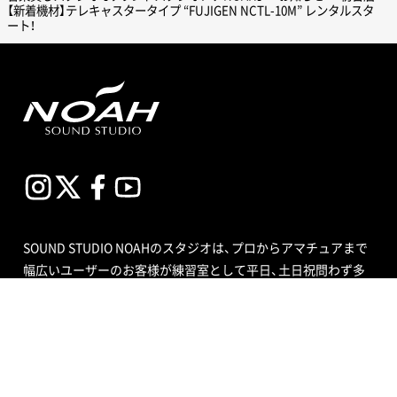
【新着機材】テレキャスタータイプ “FUJIGEN NCTL-10M” レンタルスタ
ート！
SOUND STUDIO NOAHのスタジオは、プロからアマチュアまで
幅広いユーザーのお客様が練習室として平日、土日祝問わず多
目的にご利用いただいています。スタジオの種類も個人練習用
のブースから、ビッグバンドにも対応できる定員数が多くはい
る広いサブルーム付スタジオまで数多くあり、ドラムセット完
備の音楽空間で存分に音合わせできる練習用スペースをご用意
しています。