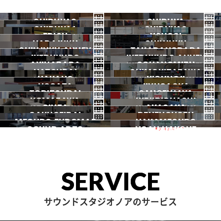
SHIBUYA3
SHIBUYA
SHIBUYA1
SHIBUYA2
渋谷3号
EBISU
渋谷本店
YOYOGI
HARAJUKU
渋谷1号
SHINJUKU
渋谷2号
2026.07 OPEN
SHINJUKU ANNEX
恵比寿
TAKADANOBABA
代々木
IKEBUKURO
原宿
IKEBUKURO ANNEX
新宿
新宿ANNEX
AKIHABARA
OCHANOMIZU
高田馬場
HATSUDAI
池袋
SHIMOKITAZAWA
池袋ANNEX
NAKANO
秋葉原
KICHIJOJI
御茶ノ水
NOGATA
初台
JIYUGAOKA
下北沢
TORITSUDAI
中野
SANGENJAYA
吉祥寺
KOMAZAWA
野方
IKEJIRIOHASHI
自由が丘
都立大
GINZA
AKASAKA
三軒茶屋
GAKUGEIDAI
駒沢
DENENCHOFU
池尻大橋
MEGURO FUDOMAE
銀座
NAKAMEGURO
赤坂
一時閉店中
SOUND ARTS
学芸大
NOAH HAKONE
田園調布
目黒不動前
中目黒
サウンドアーツ
箱根
SERVICE
サウンドスタジオノアのサービス