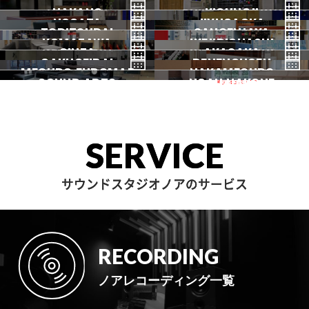
HATSUDAI
池袋
SHIMOKITAZAWA
池袋ANNEX
NAKANO
秋葉原
KICHIJOJI
御茶ノ水
NOGATA
初台
JIYUGAOKA
下北沢
TORITSUDAI
中野
SANGENJAYA
吉祥寺
KOMAZAWA
野方
IKEJIRIOHASHI
自由が丘
都立大
GINZA
AKASAKA
三軒茶屋
GAKUGEIDAI
駒沢
DENENCHOFU
池尻大橋
MEGURO FUDOMAE
銀座
NAKAMEGURO
赤坂
一時閉店中
SOUND ARTS
学芸大
NOAH HAKONE
田園調布
目黒不動前
中目黒
サウンドアーツ
箱根
SERVICE
サウンドスタジオノアのサービス
RECORDING
ノアレコーディング一覧