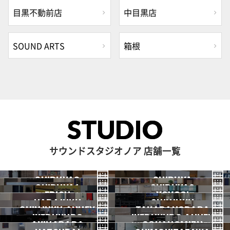
目黒不動前店
中目黒店
SOUND ARTS
箱根
STUDIO
サウンドスタジオノア 店舗一覧
SHIBUYA3
SHIBUYA
SHIBUYA1
SHIBUYA2
渋谷3号
EBISU
渋谷本店
YOYOGI
HARAJUKU
渋谷1号
SHINJUKU
渋谷2号
2026.07 OPEN
SHINJUKU ANNEX
恵比寿
TAKADANOBABA
代々木
IKEBUKURO
原宿
IKEBUKURO ANNEX
新宿
新宿ANNEX
AKIHABARA
OCHANOMIZU
高田馬場