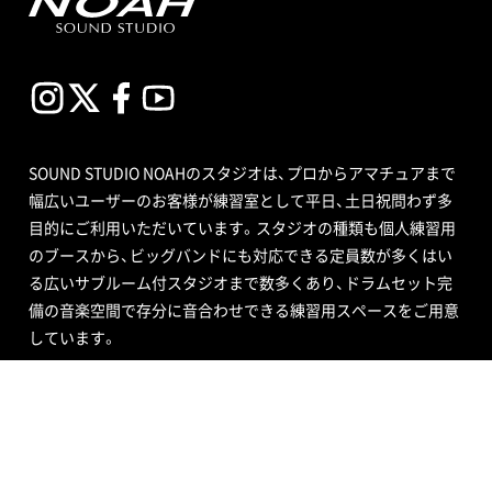
SOUND STUDIO NOAHのスタジオは、プロからアマチュアまで
幅広いユーザーのお客様が練習室として平日、土日祝問わず多
目的にご利用いただいています。スタジオの種類も個人練習用
のブースから、ビッグバンドにも対応できる定員数が多くはい
る広いサブルーム付スタジオまで数多くあり、ドラムセット完
備の音楽空間で存分に音合わせできる練習用スペースをご用意
しています。
エンジニア付きセルフレコーディングで収録する音源制作や、
RECブースを編集室として使う編集作業、クロマキー合成ので
きるスタジオで映像撮影や映像編集・制作、配信ができるサービ
ス、写真撮影などさまざまなニーズにも対応いたします。ポイ
ントカード制度やプレゼントが当たるメルマガ情報も配信中。