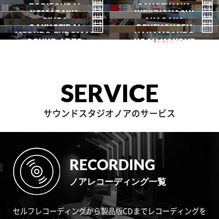
TORITSUDAI
中野
SANGENJAYA
吉祥寺
KOMAZAWA
野方
IKEJIRIOHASHI
自由が丘
都立大
GINZA
AKASAKA
三軒茶屋
GAKUGEIDAI
駒沢
DENENCHOFU
池尻大橋
MEGURO FUDOMAE
銀座
NAKAMEGURO
赤坂
一時閉店中
SOUND ARTS
学芸大
NOAH HAKONE
田園調布
目黒不動前
中目黒
サウンドアーツ
箱根
SERVICE
サウンドスタジオノアのサービス
RECORDING
ノアレコーディング一覧
セルフレコーディングから製品版CDまでレコーディングを