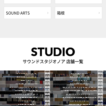
SOUND ARTS
箱根
STUDIO
サウンドスタジオノア 店舗一覧
SHIBUYA3
SHIBUYA
SHIBUYA1
SHIBUYA2
渋谷3号
EBISU
渋谷本店
YOYOGI
HARAJUKU
渋谷1号
SHINJUKU
渋谷2号
2026.07 OPEN
SHINJUKU ANNEX
恵比寿
TAKADANOBABA
代々木
IKEBUKURO
原宿
IKEBUKURO ANNEX
新宿
新宿ANNEX
AKIHABARA
OCHANOMIZU
高田馬場
HATSUDAI
池袋
SHIMOKITAZAWA
池袋ANNEX
NAKANO
秋葉原
KICHIJOJI
御茶ノ水
NOGATA
初台
JIYUGAOKA
下北沢