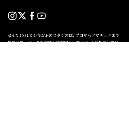
SOUND STUDIO NOAHのスタジオは、プロからアマチュアまで
幅広いユーザーのお客様が練習室として平日、土日祝問わず多
目的にご利用いただいています。スタジオの種類も個人練習用
のブースから、ビッグバンドにも対応できる定員数が多くはい
る広いサブルーム付スタジオまで数多くあり、ドラムセット完
備の音楽空間で存分に音合わせできる練習用スペースをご用意
しています。
エンジニア付きセルフレコーディングで収録する音源制作や、
RECブースを編集室として使う編集作業、クロマキー合成ので
きるスタジオで映像撮影や映像編集・制作、配信ができるサービ
ス、写真撮影などさまざまなニーズにも対応いたします。ポイ
ントカード制度やプレゼントが当たるメルマガ情報も配信中。
ご不明な点はお気軽にお問い合わせください。