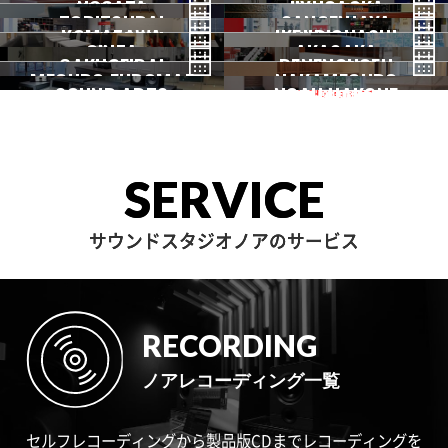
NOGATA
初台
JIYUGAOKA
下北沢
TORITSUDAI
中野
SANGENJAYA
吉祥寺
KOMAZAWA
野方
IKEJIRIOHASHI
自由が丘
都立大
GINZA
AKASAKA
三軒茶屋
GAKUGEIDAI
駒沢
DENENCHOFU
池尻大橋
MEGURO FUDOMAE
銀座
NAKAMEGURO
赤坂
一時閉店中
SOUND ARTS
学芸大
NOAH HAKONE
田園調布
目黒不動前
中目黒
サウンドアーツ
箱根
SERVICE
サウンドスタジオノアのサービス
RECORDING
ノアレコーディング一覧
セルフレコーディングから製品版CDまでレコーディングを