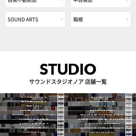
SOUND ARTS
箱根
STUDIO
サウンドスタジオノア 店舗一覧
SHIBUYA3
SHIBUYA
SHIBUYA1
SHIBUYA2
渋谷3号
EBISU
渋谷本店
YOYOGI
HARAJUKU
渋谷1号
SHINJUKU
渋谷2号
2026.07 OPEN
SHINJUKU ANNEX
恵比寿
TAKADANOBABA
代々木
IKEBUKURO
原宿
IKEBUKURO ANNEX
新宿
新宿ANNEX
AKIHABARA
OCHANOMIZU
高田馬場
HATSUDAI
池袋
SHIMOKITAZAWA
池袋ANNEX
NAKANO
秋葉原
KICHIJOJI
御茶ノ水