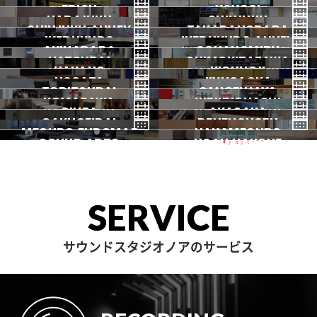
SHIBUYA1
SHIBUYA2
渋谷3号
EBISU
渋谷本店
YOYOGI
HARAJUKU
渋谷1号
SHINJUKU
渋谷2号
2026.07 OPEN
SHINJUKU ANNEX
恵比寿
TAKADANOBABA
代々木
IKEBUKURO
原宿
IKEBUKURO ANNEX
新宿
新宿ANNEX
AKIHABARA
OCHANOMIZU
高田馬場
HATSUDAI
池袋
SHIMOKITAZAWA
池袋ANNEX
NAKANO
秋葉原
KICHIJOJI
御茶ノ水
NOGATA
初台
JIYUGAOKA
下北沢
TORITSUDAI
中野
SANGENJAYA
吉祥寺
KOMAZAWA
野方
IKEJIRIOHASHI
自由が丘
都立大
GINZA
AKASAKA
三軒茶屋
GAKUGEIDAI
駒沢
DENENCHOFU
池尻大橋
MEGURO FUDOMAE
銀座
NAKAMEGURO
赤坂
一時閉店中
SOUND ARTS
学芸大
NOAH HAKONE
田園調布
目黒不動前
中目黒
サウンドアーツ
箱根
SERVICE
サウンドスタジオノアのサービス