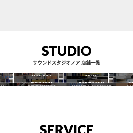
STUDIO
サウンドスタジオノア 店舗一覧
1
SHIBUYA2
EBISU
RO
IKEBUKURO ANNEX
AKIHABARA
OC
渋谷2号
恵比寿
JIYUGAOKA
TORITSUDAI
S
池袋ANNEX
秋葉原
AI
DENENCHOFU
MEGURO FUDOMAE
NA
自由が丘
都立大
田園調布
目黒不動前
SERVICE