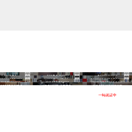
YOYOGI
HARAJUKU
SHINJUKU
HANOMIZU
HATSUDAI
SHIMOKITAZAWA
代々木
原宿
新宿
ANGENJAYA
KOMAZAWA
IKEJIRIOHASHI
御茶ノ水
初台
下北沢
KAMEGURO
SOUND ARTS
NOAH HAKONE
三軒茶屋
駒沢
池尻大橋
中目黒
サウンドアーツ
箱根
一時閉店中