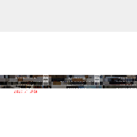
SHIBUYA3
SHIBUYA
SHIBUYA
SHINJUKU ANNEX
TAKADANOBABA
IKEBUKU
渋谷3号
渋谷本店
渋谷1号
NAKANO
KICHIJOJI
NOGATA
新宿ANNEX
高田馬場
池袋
GINZA
AKASAKA
GAKUGEID
2026.07 OPEN
中野
吉祥寺
野方
銀座
赤坂
学芸大