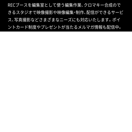
RECブースを編集室として使う編集作業、クロマキー合成ので
きるスタジオで映像撮影や映像編集・制作、配信ができるサービ
ス、写真撮影などさまざまなニーズにも対応いたします。ポイ
ントカード制度やプレゼントが当たるメルマガ情報も配信中。
ご不明な点はお気軽にお問い合わせください。
SOUND STUDIO NOAH
STUDIO
SERVICE
RECRUIT
RECORDING