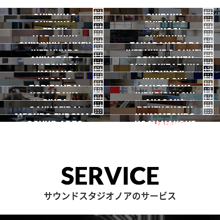
SHIBUYA3
SHIBUYA
SHIBUYA1
SHIBUYA2
渋谷3号
EBISU
渋谷本店
YOYOGI
HARAJUKU
渋谷1号
SHINJUKU
渋谷2号
2026.07 OPEN
SHINJUKU ANNEX
恵比寿
TAKADANOBABA
代々木
IKEBUKURO
原宿
IKEBUKURO ANNEX
新宿
新宿ANNEX
AKIHABARA
OCHANOMIZU
高田馬場
HATSUDAI
池袋
SHIMOKITAZAWA
池袋ANNEX
NAKANO
秋葉原
KICHIJOJI
御茶ノ水
NOGATA
初台
JIYUGAOKA
下北沢
TORITSUDAI
中野
SANGENJAYA
吉祥寺
KOMAZAWA
野方
IKEJIRIOHASHI
自由が丘
都立大
GINZA
AKASAKA
三軒茶屋
GAKUGEIDAI
駒沢
DENENCHOFU
池尻大橋
MEGURO FUDOMAE
銀座
NAKAMEGURO
赤坂
一時閉店中
SOUND ARTS
学芸大
NOAH HAKONE
田園調布
目黒不動前
中目黒
サウンドアーツ
箱根
SERVICE
サウンドスタジオノアのサービス