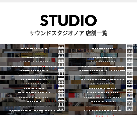
STUDIO
サウンドスタジオノア 店舗一覧
SHIBUYA3
SHIBUYA
SHIBUYA1
SHIBUYA2
渋谷3号
EBISU
渋谷本店
YOYOGI
HARAJUKU
渋谷1号
SHINJUKU
渋谷2号
2026.07 OPEN
SHINJUKU ANNEX
恵比寿
TAKADANOBABA
代々木
IKEBUKURO
原宿
IKEBUKURO ANNEX
新宿
新宿ANNEX
AKIHABARA
OCHANOMIZU
高田馬場
HATSUDAI
池袋
SHIMOKITAZAWA
池袋ANNEX
NAKANO
秋葉原
KICHIJOJI
御茶ノ水
NOGATA
初台
JIYUGAOKA
下北沢
TORITSUDAI
中野
SANGENJAYA
吉祥寺
KOMAZAWA
野方
IKEJIRIOHASHI
自由が丘
都立大
GINZA
AKASAKA
三軒茶屋
GAKUGEIDAI
駒沢
DENENCHOFU
池尻大橋
MEGURO FUDOMAE
銀座
NAKAMEGURO
赤坂
一時閉店中
SOUND ARTS
学芸大
NOAH HAKONE
田園調布
目黒不動前
中目黒
サウンドアーツ
箱根