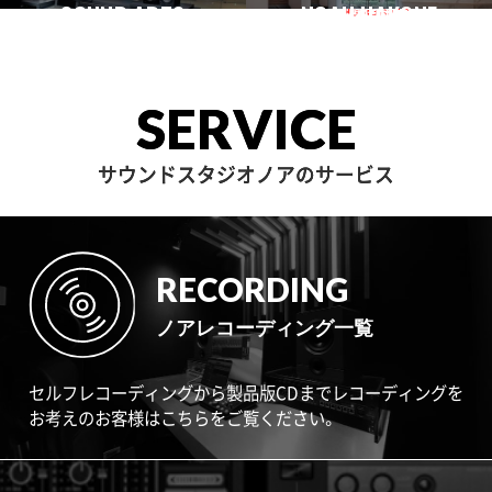
一時閉店中
SOUND ARTS
学芸大
NOAH HAKONE
田園調布
目黒不動前
中目黒
サウンドアーツ
箱根
SERVICE
サウンドスタジオノアのサービス
RECORDING
ノアレコーディング一覧
セルフレコーディングから製品版CDまでレコーディングを
お考えのお客様はこちらをご覧ください。