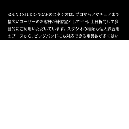
SOUND STUDIO NOAHのスタジオは、プロからアマチュアまで
幅広いユーザーのお客様が練習室として平日、土日祝問わず多
目的にご利用いただいています。スタジオの種類も個人練習用
のブースから、ビッグバンドにも対応できる定員数が多くはい
る広いサブルーム付スタジオまで数多くあり、ドラムセット完
備の音楽空間で存分に音合わせできる練習用スペースをご用意
しています。
エンジニア付きセルフレコーディングで収録する音源制作や、
RECブースを編集室として使う編集作業、クロマキー合成ので
きるスタジオで映像撮影や映像編集・制作、配信ができるサービ
ス、写真撮影などさまざまなニーズにも対応いたします。ポイ
ントカード制度やプレゼントが当たるメルマガ情報も配信中。
ご不明な点はお気軽にお問い合わせください。
SOUND STUDIO NOAH