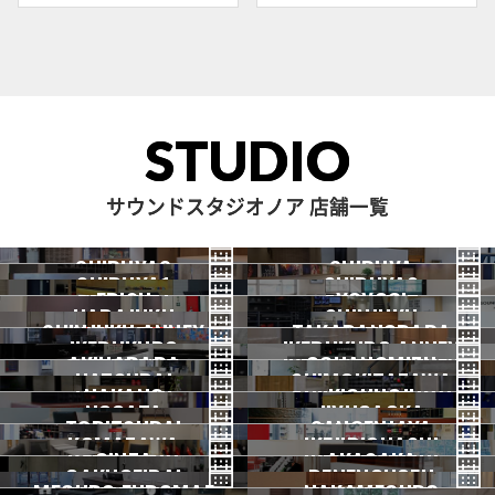
STUDIO
サウンドスタジオノア 店舗一覧
SHIBUYA3
SHIBUYA
SHIBUYA1
SHIBUYA2
渋谷3号
EBISU
渋谷本店
YOYOGI
HARAJUKU
渋谷1号
SHINJUKU
渋谷2号
2026.07 OPEN
SHINJUKU ANNEX
恵比寿
TAKADANOBABA
代々木
IKEBUKURO
原宿
IKEBUKURO ANNEX
新宿
新宿ANNEX
AKIHABARA
OCHANOMIZU
高田馬場
HATSUDAI
池袋
SHIMOKITAZAWA
池袋ANNEX
NAKANO
秋葉原
KICHIJOJI
御茶ノ水
NOGATA
初台
JIYUGAOKA
下北沢
TORITSUDAI
中野
SANGENJAYA
吉祥寺
KOMAZAWA
野方
IKEJIRIOHASHI
自由が丘
都立大
GINZA
AKASAKA
三軒茶屋
GAKUGEIDAI
駒沢
DENENCHOFU
池尻大橋
MEGURO FUDOMAE
銀座
NAKAMEGURO
赤坂